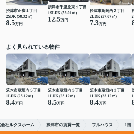
摂津市千里丘東１丁目
摂津市正雀１丁目
摂津市鳥飼西２丁目
1SLDK (58.01㎡)
2SDK (58.32㎡)
2LDK (57.07㎡)
2
12.5
万円
8.5
7.3
万円
万円
よく見られている物件
茨木市蔵垣内３丁目
茨木市蔵垣内３丁目
茨木市蔵垣内３丁目
1LDK (25.12㎡)
1LDK (25.12㎡)
1LDK (25.12㎡)
1
8.4
8.5
8.4
万円
万円
万円
式会社ルクスホーム
摂津市の賃貸一覧
フルハウス
1階