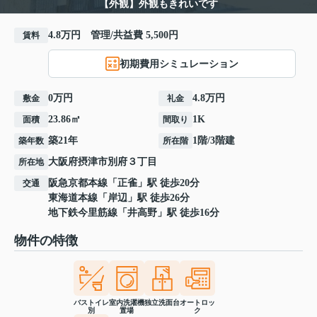
【外観】外観もきれいです
4.8万円 管理/共益費 5,500円
賃料
初期費用シミュレーション
0万円
4.8万円
敷金
礼金
23.86㎡
1K
面積
間取り
築21年
1階/3階建
築年数
所在階
大阪府
摂津市
別府
３丁目
所在地
阪急京都本線
「
正雀
」駅 徒歩20分
交通
東海道本線
「
岸辺
」駅 徒歩26分
地下鉄今里筋線
「
井高野
」駅 徒歩16分
物件の特徴
バストイレ
室内洗濯機
独立洗面台
オートロッ
別
置場
ク