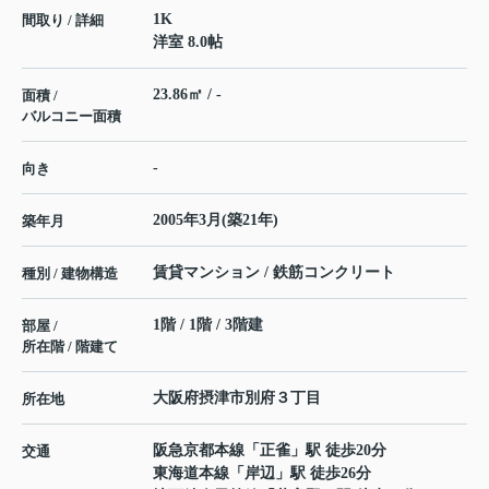
1K
間取り / 詳細
洋室 8.0帖
23.86㎡ / -
面積 /
バルコニー面積
-
向き
2005年3月(築21年)
築年月
賃貸マンション / 鉄筋コンクリート
種別 / 建物構造
1階 / 1階 / 3階建
部屋 /
所在階 / 階建て
大阪府
摂津市
別府
３丁目
所在地
阪急京都本線
「
正雀
」駅 徒歩20分
交通
東海道本線
「
岸辺
」駅 徒歩26分