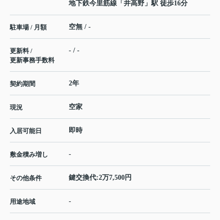
地下鉄今里筋線
「
井高野
」駅 徒歩16分
空無 / -
駐車場 / 月額
- / -
更新料 /
更新事務手数料
2年
契約期間
空家
現況
即時
入居可能日
-
敷金積み増し
鍵交換代:2万7,500円
その他条件
-
用途地域