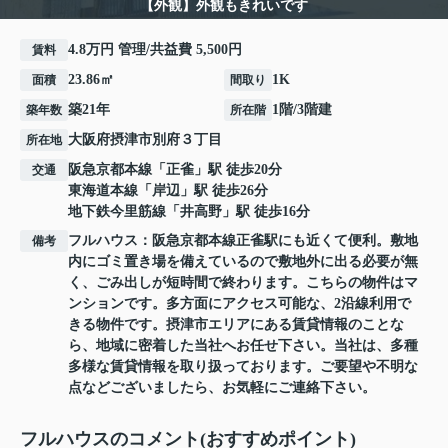
【外観】外観もきれいです
4.8万円 管理/共益費 5,500円
賃料
23.86㎡
1K
面積
間取り
築21年
1階/3階建
築年数
所在階
大阪府
摂津市
別府
３丁目
所在地
阪急京都本線
「
正雀
」駅 徒歩20分
交通
東海道本線
「
岸辺
」駅 徒歩26分
地下鉄今里筋線
「
井高野
」駅 徒歩16分
フルハウス：阪急京都本線正雀駅にも近くて便利。敷地
備考
内にゴミ置き場を備えているので敷地外に出る必要が無
く、ごみ出しが短時間で終わります。こちらの物件はマ
ンションです。多方面にアクセス可能な、2沿線利用で
きる物件です。摂津市エリアにある賃貸情報のことな
ら、地域に密着した当社へお任せ下さい。当社は、多種
多様な賃貸情報を取り扱っております。ご要望や不明な
点などございましたら、お気軽にご連絡下さい。
フルハウスのコメント(おすすめポイント)