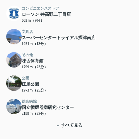
コンビニエンスストア
ローソン 井高野二丁目店
663ｍ（9分）
文具店
スーパーセンタートライアル摂津南店
1021ｍ（13分）
その他
味舌体育館
1799ｍ（23分）
公園
庄屋公園
1973ｍ（25分）
総合病院
国立循環器病研究センター
2199ｍ（28分）
すべて見る