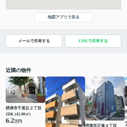
地図アプリで見る
メールで共有する
LINEで共有する
近隣の物件
摂津市千里丘２丁目
2DK (42.00㎡)
2
6.2
万円
摂津市正雀４丁目