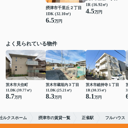
1R (16.92㎡)
摂津市千里丘２丁目
4.5
万円
1DK (32.10㎡)
6.5
万円
よく見られている物件
茨木市大住町
茨木市蔵垣内３丁目
茨木市総持寺１丁目
1LDK (39.77㎡)
1LDK (25.21㎡)
1R (30.35㎡)
3
8.7
8.3
8.1
万円
万円
万円
社ルクスホーム
摂津市の賃貸一覧
正雀駅
フルハウス