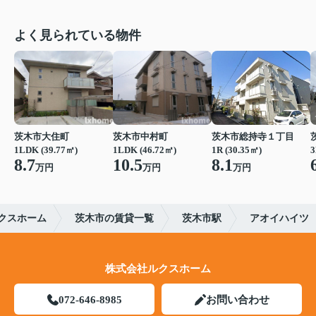
よく見られている物件
茨木市大住町
茨木市中村町
茨木市総持寺１丁目
1LDK (39.77㎡)
1LDK (46.72㎡)
1R (30.35㎡)
3
8.7
10.5
8.1
万円
万円
万円
クスホーム
茨木市の賃貸一覧
茨木市駅
アオイハイツ
株式会社ルクスホーム
072-646-8985
お問い合わせ