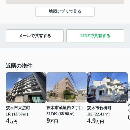
地図アプリで見る
メールで共有する
LINEで共有する
近隣の物件
茨木市蔵垣内２丁目
茨木市末広町
茨木市竹橋町
3
3LDK (68.98㎡)
1R (13.60㎡)
1K (22.41㎡)
9
4
4.9
万円
万円
万円