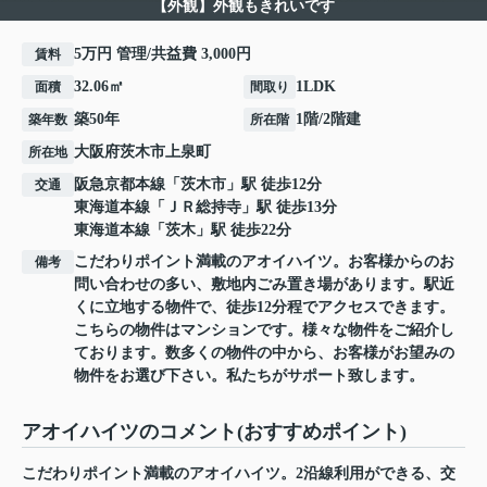
【外観】外観もきれいです
5万円 管理/共益費 3,000円
賃料
32.06㎡
1LDK
面積
間取り
築50年
1階/2階建
築年数
所在階
大阪府
茨木市
上泉町
所在地
阪急京都本線
「
茨木市
」駅 徒歩12分
交通
東海道本線
「
ＪＲ総持寺
」駅 徒歩13分
東海道本線
「
茨木
」駅 徒歩22分
こだわりポイント満載のアオイハイツ。お客様からのお
備考
問い合わせの多い、敷地内ごみ置き場があります。駅近
くに立地する物件で、徒歩12分程でアクセスできます。
こちらの物件はマンションです。様々な物件をご紹介し
ております。数多くの物件の中から、お客様がお望みの
物件をお選び下さい。私たちがサポート致します。
アオイハイツのコメント(おすすめポイント)
こだわりポイント満載のアオイハイツ。2沿線利用ができる、交