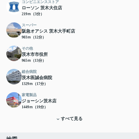
コンビニエンスストア
ローソン 茨木大住店
219ｍ（3分）
スーパー
阪急オアシス 茨木大手町店
903ｍ（12分）
その他
茨木市市役所
965ｍ（13分）
総合病院
茨木医誠会病院
1329ｍ（17分）
家電製品
ジョーシン茨木店
1449ｍ（19分）
すべて見る