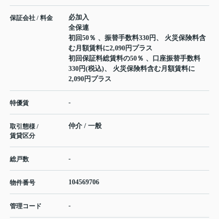
必加入
保証会社 / 料金
全保連
初回50％ 、振替手数料330円、 火災保険料含
む月額賃料に2,090円プラス
初回保証料総賃料の50％ 、口座振替手数料
330円(税込)、 火災保険料含む月額賃料に
2,090円プラス
-
特優賃
仲介 / 一般
取引態様 /
賃貸区分
-
総戸数
104569706
物件番号
-
管理コード