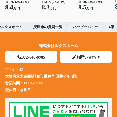
1
1LDK (25.12㎡)
1LDK (25.21㎡)
1LDK (25.12㎡)
8.4
8.3
8.5
万円
万円
万円
社ルクスホーム
摂津市の賃貸一覧
ハッピーハイツ
4階
株式会社ルクスホーム
072-646-8985
お問い合わせ
〒567-0032
大阪府茨木市西駅前町7番30号 田井ビル 1階
営業時間：
10:00~19:00
定休日：
水曜日