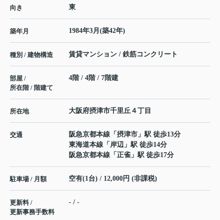
東
向き
1984年3月(築42年)
築年月
賃貸マンション / 鉄筋コンクリート
種別 / 建物構造
4階 / 4階 / 7階建
部屋 /
所在階 / 階建て
大阪府
摂津市
千里丘
４丁目
所在地
阪急京都本線
「
摂津市
」駅 徒歩13分
交通
東海道本線
「
岸辺
」駅 徒歩14分
阪急京都本線
「
正雀
」駅 徒歩17分
空有(1台) / 12,000円 (非課税)
駐車場 / 月額
- / -
更新料 /
更新事務手数料