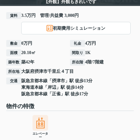
【外観】外観もきれいです
3.5万円 管理/共益費 3,000円
賃料
初期費用シミュレーション
0万円
4万円
敷金
礼金
20.10㎡
1K
面積
間取り
築42年
4階/7階建
築年数
所在階
大阪府
摂津市
千里丘
４丁目
所在地
阪急京都本線
「
摂津市
」駅 徒歩13分
交通
東海道本線
「
岸辺
」駅 徒歩14分
阪急京都本線
「
正雀
」駅 徒歩17分
物件の特徴
エレベータ
ー