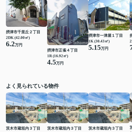
摂津市千里丘２丁目
摂津市一津屋１丁目
2DK (42.00㎡)
1K (30.43㎡)
2
6.2
万円
5.15
万円
摂津市正雀４丁目
1R (16.92㎡)
4.5
万円
よく見られている物件
茨木市蔵垣内３丁目
茨木市蔵垣内３丁目
茨木市蔵垣内３丁目