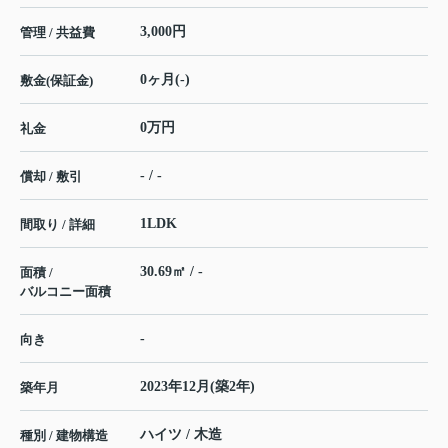
3,000円
管理 / 共益費
0ヶ月(-)
敷金(保証金)
0万円
礼金
- / -
償却 / 敷引
1LDK
間取り / 詳細
30.69㎡ / -
面積 /
バルコニー面積
-
向き
2023年12月(築2年)
築年月
ハイツ / 木造
種別 / 建物構造