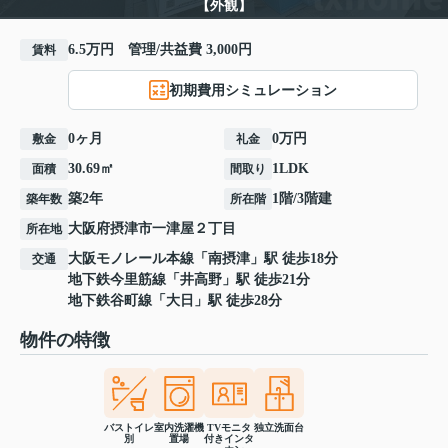
【外観】
6.5万円 管理/共益費 3,000円
賃料
初期費用シミュレーション
0ヶ月
0万円
敷金
礼金
30.69㎡
1LDK
面積
間取り
築2年
1階/3階建
築年数
所在階
大阪府
摂津市
一津屋
２丁目
所在地
大阪モノレール本線
「
南摂津
」駅 徒歩18分
交通
地下鉄今里筋線
「
井高野
」駅 徒歩21分
地下鉄谷町線
「
大日
」駅 徒歩28分
物件の特徴
バストイレ
室内洗濯機
TVモニタ
独立洗面台
別
置場
付きインタ