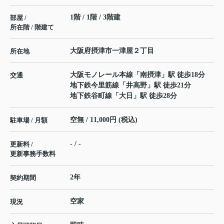
1階 / 1階 / 3階建
部屋 /
所在階 / 階建て
大阪府
摂津市
一津屋
２丁目
所在地
大阪モノレール本線
「
南摂津
」駅 徒歩18分
交通
地下鉄今里筋線
「
井高野
」駅 徒歩21分
地下鉄谷町線
「
大日
」駅 徒歩28分
空無 / 11,000円 (税込)
駐車場 / 月額
- / -
更新料 /
更新事務手数料
2年
契約期間
空家
現況