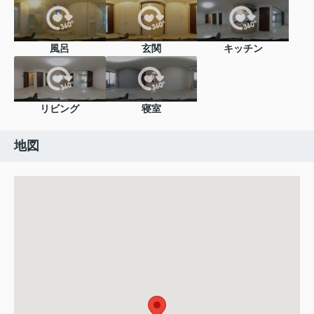
風呂
玄関
キッチン
リビング
寝室
地図