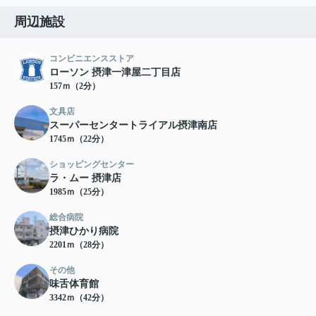
周辺施設
コンビニエンスストア
ローソン 摂津一津屋二丁目店
157ｍ（2分）
文具店
スーパーセンタートライアル摂津南店
1745ｍ（22分）
ショッピングセンター
ラ・ムー 摂津店
1985ｍ（25分）
総合病院
摂津ひかり病院
2201ｍ（28分）
その他
味舌体育館
3342ｍ（42分）