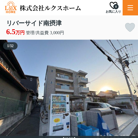
0
お気に入り
リバーサイド南摂津
6.5
万円
管理/共益費 3,000円
1
/
32