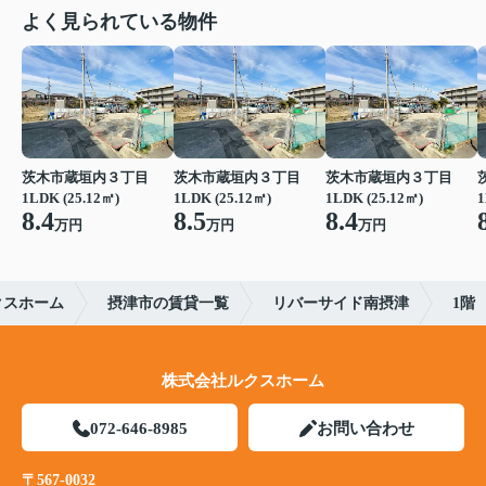
よく見られている物件
茨木市蔵垣内３丁目
茨木市蔵垣内３丁目
茨木市蔵垣内３丁目
1LDK (25.12㎡)
1LDK (25.12㎡)
1LDK (25.12㎡)
1
8.4
8.5
8.4
万円
万円
万円
クスホーム
摂津市の賃貸一覧
リバーサイド南摂津
1階
株式会社ルクスホーム
072-646-8985
お問い合わせ
〒567-0032