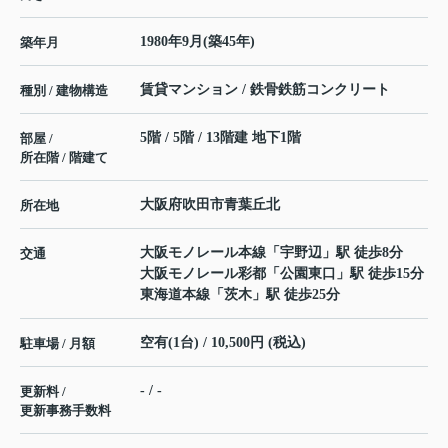
1980年9月(築45年)
築年月
賃貸マンション / 鉄骨鉄筋コンクリート
種別 / 建物構造
5階 / 5階 / 13階建 地下1階
部屋 /
所在階 / 階建て
大阪府
吹田市
青葉丘北
所在地
大阪モノレール本線
「
宇野辺
」駅 徒歩8分
交通
大阪モノレール彩都
「
公園東口
」駅 徒歩15分
東海道本線
「
茨木
」駅 徒歩25分
空有(1台) / 10,500円 (税込)
駐車場 / 月額
- / -
更新料 /
更新事務手数料