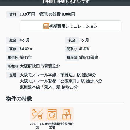
【外観】外観もきれいです
13.9万円 管理/共益費 8,000円
賃料
初期費用シミュレーション
0ヶ月
1ヶ月
敷金
礼金
84.82㎡
4LDK
面積
間取り
築45年
5階/13階建
築年数
所在階
大阪府
吹田市
青葉丘北
所在地
大阪モノレール本線
「
宇野辺
」駅 徒歩8分
交通
大阪モノレール彩都
「
公園東口
」駅 徒歩15分
東海道本線
「
茨木
」駅 徒歩25分
物件の特徴
バストイレ
室内洗濯機
独立洗面台
別
置場