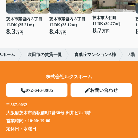
茨木市大住町
茨木市蔵垣内３丁目
茨木市蔵垣内３丁目
1LDK (39.77㎡)
1LDK (25.21㎡)
1LDK (25.12㎡)
1
8.7
8.3
8.4
万円
万円
万円
スホーム
吹田市の賃貸一覧
青葉丘マンションA棟
5階
株式会社ルクスホーム
072-646-8985
お問い合わせ
〒567-0032
大阪府茨木市西駅前町7番30号 田井ビル 1階
営業時間：
10:00~19:00
定休日：
水曜日