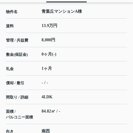
青葉丘マンションA棟
物件名
13.9万円
賃料
8,000円
管理 / 共益費
0ヶ月(-)
敷金(保証金)
1ヶ月
礼金
- / -
償却 / 敷引
4LDK
間取り / 詳細
84.82㎡ / -
面積 /
バルコニー面積
南西
向き