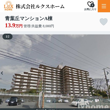
0
お気に入り
青葉丘マンションA棟
13.9
万円
管理/共益費 8,000円
1
/
2