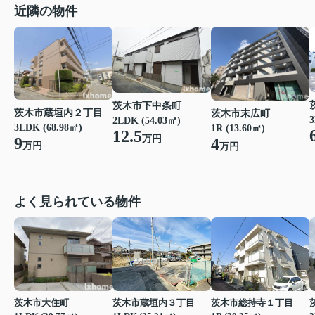
近隣の物件
茨木市下中条町
茨木市蔵垣内２丁目
茨木市末広町
3
2LDK (54.03㎡)
3LDK (68.98㎡)
1R (13.60㎡)
12.5
万円
9
4
万円
万円
よく見られている物件
茨木市大住町
茨木市蔵垣内３丁目
茨木市総持寺１丁目