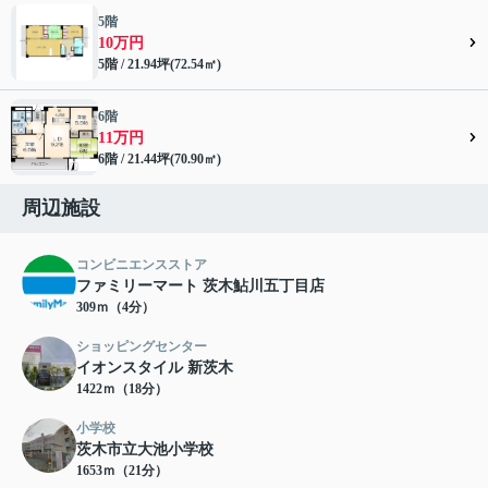
5階
10万円
5階 / 21.94坪(72.54㎡)
6階
11万円
6階 / 21.44坪(70.90㎡)
周辺施設
コンビニエンスストア
ファミリーマート 茨木鮎川五丁目店
309ｍ（4分）
ショッピングセンター
イオンスタイル 新茨木
1422ｍ（18分）
小学校
茨木市立大池小学校
1653ｍ（21分）