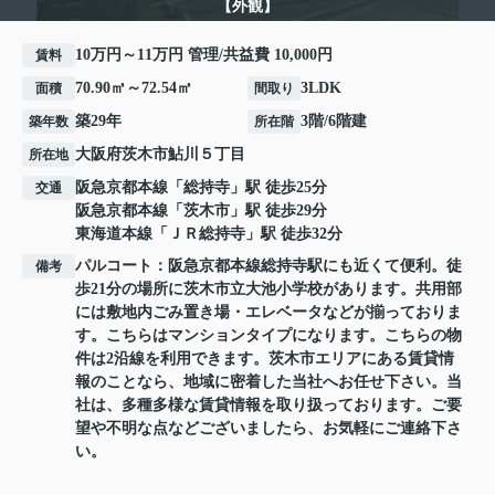
【外観】
10万円～11万円 管理/共益費 10,000円
賃料
70.90㎡～72.54㎡
3LDK
面積
間取り
築29年
3階/6階建
築年数
所在階
大阪府
茨木市
鮎川
５丁目
所在地
阪急京都本線
「
総持寺
」駅 徒歩25分
交通
阪急京都本線
「
茨木市
」駅 徒歩29分
東海道本線
「
ＪＲ総持寺
」駅 徒歩32分
パルコート：阪急京都本線総持寺駅にも近くて便利。徒
備考
歩21分の場所に茨木市立大池小学校があります。共用部
には敷地内ごみ置き場・エレベータなどが揃っておりま
す。こちらはマンションタイプになります。こちらの物
件は2沿線を利用できます。茨木市エリアにある賃貸情
報のことなら、地域に密着した当社へお任せ下さい。当
社は、多種多様な賃貸情報を取り扱っております。ご要
望や不明な点などございましたら、お気軽にご連絡下さ
い。