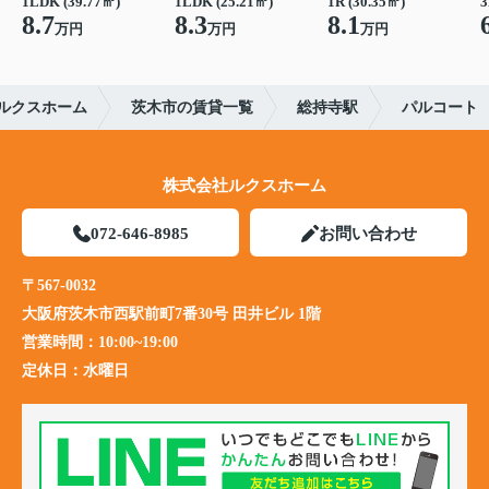
1LDK (39.77㎡)
1LDK (25.21㎡)
1R (30.35㎡)
3
8.7
8.3
8.1
万円
万円
万円
ルクスホーム
茨木市の賃貸一覧
総持寺駅
パルコート
株式会社ルクスホーム
072-646-8985
お問い合わせ
〒567-0032
大阪府茨木市西駅前町7番30号 田井ビル 1階
営業時間：
10:00~19:00
定休日：
水曜日