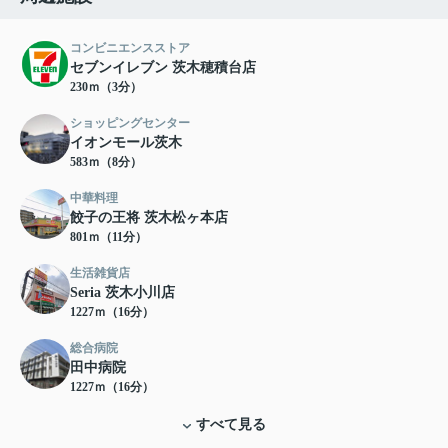
コンビニエンスストア
セブンイレブン 茨木穂積台店
230ｍ（3分）
ショッピングセンター
イオンモール茨木
583ｍ（8分）
中華料理
餃子の王将 茨木松ヶ本店
801ｍ（11分）
生活雑貨店
Seria 茨木小川店
1227ｍ（16分）
総合病院
田中病院
1227ｍ（16分）
すべて見る