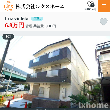
0
お気に入り
Luz violeta
空室1
6.8万円
管理/共益費 5,000円
1
/
23