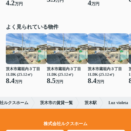
万円
4.2
4
万円
万円
よく見られている物件
茨木市蔵垣内３丁目
茨木市蔵垣内３丁目
茨木市蔵垣内３丁目
1LDK (25.12㎡)
1LDK (25.12㎡)
1LDK (25.12㎡)
1
8.4
8.5
8.4
万円
万円
万円
社ルクスホーム
茨木市の賃貸一覧
茨木駅
Luz violeta
株式会社ルクスホーム