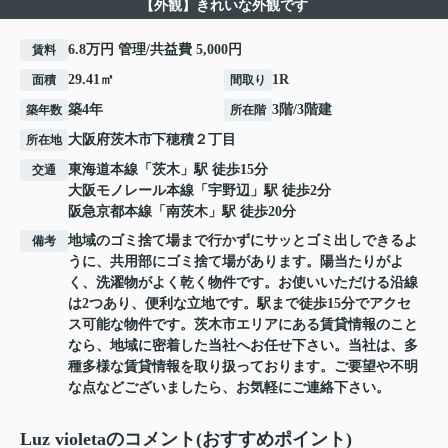
【外観】きれいな外観です
6.8万円 管理/共益費 5,000円
賃料
29.41㎡
1R
面積
間取り
築4年
3階/3階建
築年数
所在階
大阪府
茨木市
下穂積
２丁目
所在地
東海道本線
「
茨木
」駅 徒歩15分
交通
大阪モノレール本線
「
宇野辺
」駅 徒歩2分
阪急京都本線
「
南茨木
」駅 徒歩20分
地域のゴミ捨て場まで行かずにサッとゴミ出しできるよ
備考
うに、共用部にゴミ捨て場があります。陽当たりがよ
く、洗濯物がよく乾く物件です。お使いいただける沿線
は2つあり、便利な立地です。駅まで徒歩15分でアクセ
ス可能な物件です。茨木市エリアにある賃貸情報のこと
なら、地域に密着した当社へお任せ下さい。当社は、多
種多様な賃貸情報を取り扱っております。ご要望や不明
な点などございましたら、お気軽にご連絡下さい。
Luz violetaのコメント(おすすめポイント)