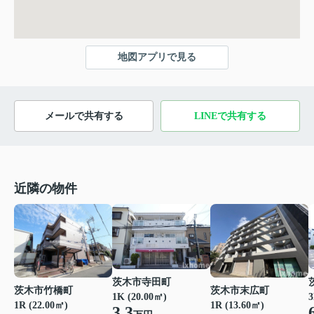
地図アプリで見る
メールで共有する
LINEで共有する
近隣の物件
茨木市寺田町
茨木市竹橋町
茨木市末広町
1K (20.00㎡)
3
1R (22.00㎡)
1R (13.60㎡)
3.3