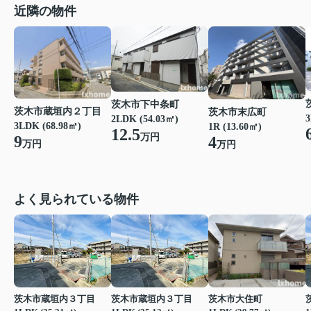
近隣の物件
茨木市下中条町
茨木市蔵垣内２丁目
茨木市末広町
3
2LDK (54.03㎡)
3LDK (68.98㎡)
1R (13.60㎡)
12.5
万円
9
4
万円
万円
よく見られている物件
茨木市蔵垣内３丁目
茨木市蔵垣内３丁目
茨木市大住町