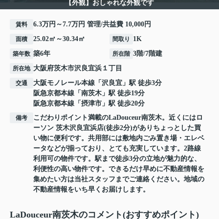
【外観】おしゃれな外観です
6.3万円～7.7万円 管理/共益費 10,000円
賃料
25.02㎡～30.34㎡
1K
面積
間取り
築6年
3階/7階建
築年数
所在階
大阪府
茨木市
沢良宜浜
１丁目
所在地
大阪モノレール本線
「
沢良宜
」駅 徒歩3分
交通
阪急京都本線
「
南茨木
」駅 徒歩19分
阪急京都本線
「
摂津市
」駅 徒歩20分
こだわりポイント満載のLaDouceur南茨木。近くにはロ
備考
ーソン 茨木沢良宜浜店(徒歩2分)がありちょっとした買
い物に便利です。共用部には敷地内ごみ置き場・エレベ
ータなどが揃っており、とても充実しています。2路線
利用可の物件です。駅まで徒歩3分の立地が魅力的な、
利便性の高い物件です。できるだけ早めに不動産情報を
集めたい方は当社スタッフまでご連絡ください。地域の
不動産情報をいち早くお届けします。
LaDouceur南茨木のコメント(おすすめポイント)