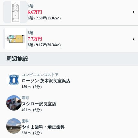
6階
6.6万円
6階 / 7.56坪(25.02㎡)
6階
7.7万円
6階 / 9.17坪(30.34㎡)
周辺施設
コンビニエンスストア
ローソン 茨木沢良宜浜店
159ｍ（2分）
寿司
スシロー沢良宜店
401ｍ（6分）
歯科
やすま歯科・矯正歯科
558ｍ（7分）