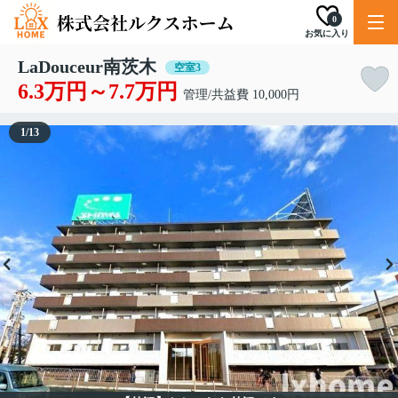
0
お気に入り
LaDouceur南茨木
空室3
6.3万円～7.7万円
管理/共益費 10,000円
1
/
13