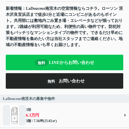
新着情報：LaDouceur南茨木の空室情報ならコチラ。ローソン 茨
木沢良宜浜店まで徒歩2分と近場にコンビニがあるのもポイン
ト。共用部には敷地内ごみ置き場・エレベータなどが揃っており
ます。2路線が利用可能なため、利便性の高い物件です。防犯対
策もバッチリなマンションタイプの物件です。できるだけ早めに
不動産情報を集めたい方は当社スタッフまでご連絡ください。地
域の不動産情報をいち早くお届けします。
LINEからお問い合わせ
無料
お問い合わせ
無料
LaDouceur南茨木の募集中物件
3階
6.3万円
3階 / 7.56坪(25.02㎡)