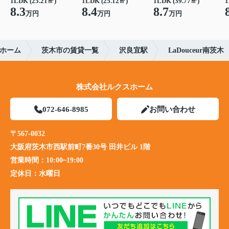
1LDK (25.21㎡)
1LDK (25.12㎡)
1LDK (39.77㎡)
1
8.3
8.4
8.7
万円
万円
万円
ホーム
茨木市の賃貸一覧
沢良宜駅
LaDouceur南茨木
株式会社ルクスホーム
072-646-8985
お問い合わせ
〒567-0032
大阪府茨木市西駅前町7番30号 田井ビル 1階
営業時間：
10:00~19:00
定休日：
水曜日