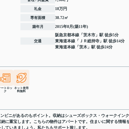
礼金
18万円
専有面積
38.72㎡
築年月
2015年8月(築11年)
阪急京都本線
「
茨木市
」駅 徒歩5分
交通
東海道本線
「
ＪＲ総持寺
」駅 徒歩14分
東海道本線
「
茨木
」駅 徒歩24分
オートロッ
ネット使用
ク
料無料
コンビニがあるのもポイント。収納はシューズボックス・ウォークイン
収納に重宝します。こちらの物件はアパートです。住まいに関する情報
をしていきましょう。私たちもサポート致します。