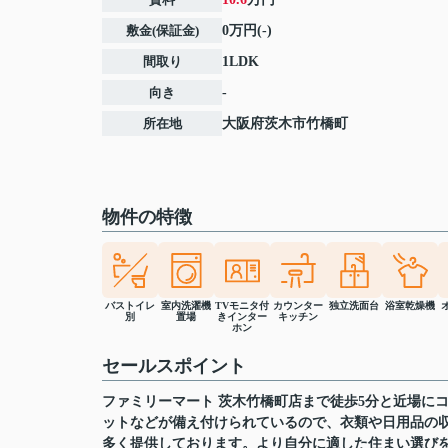
敷金(保証金)
0万円(-)
間取り
1LDK
向き
-
所在地
大阪府
茨木市
竹橋町
物件の特徴
バストイレ
室内洗濯機
TVモニタ付
カウンター
独立洗面台
浴室乾燥機
別
置場
きインター
キッチン
ホン
セールスポイント
ファミリーマート 茨木竹橋町店まで徒歩5分と近場に
ットなどが備え付けられているので、衣類や日用品の
多く提供しております。より自分に適した住まい選び