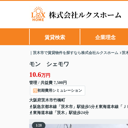
賃貸検索
企業理念
｜茨木市で賃貸物件を探すなら株式会社ルクスホーム
茨
モン シェモワ
10.6
万円
管理 / 共益費 7,500円
初期費用シミュレーション
大阪府
茨木市
竹橋町
阪急京都本線「茨木市」駅徒歩5分
東海道本線「Ｊ
東海道本線「茨木」駅徒歩24分
1
/
28