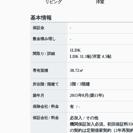
リビング
洋室
基本情報
保証金
-
敷金積み増し
-
1LDK
間取り / 詳細
LDK 11.1帖
/
洋室 4.5帖
専有面積
38.72㎡
所在階 / 階建て
2階 / 3階建
築年月
2015年8月(築11年)
保険会社 / 料金
有 / -
保証会社 / 料金
必加入 / その他
機関保証加入必須。初回保証料350
の契約は定期借家契約（2年再契