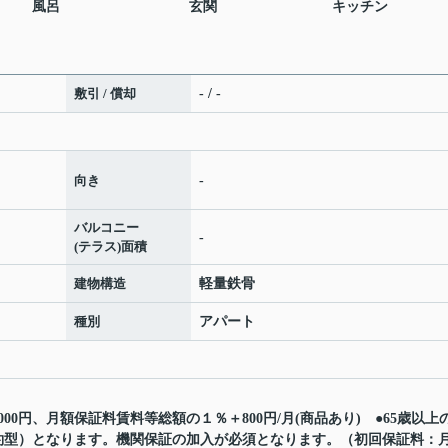
風呂
玄関
キッチン
敷引 / 償却
- / -
向き
-
バルコニー
-
(テラス)面積
建物構造
軽量鉄骨
種別
アパート
00円、月額保証料賃料等総額の１％＋800円/月(商品あり) ●65歳以上
約型）となります。機関保証の加入が必須となります。（初回保証料：