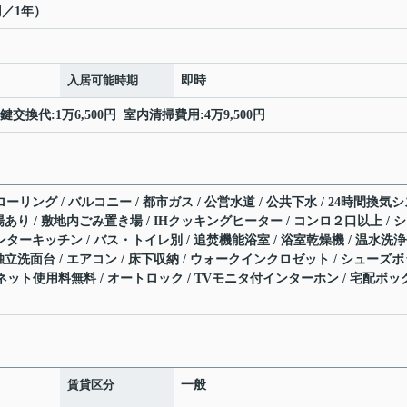
円／1年）
入居可能時期
即時
交換代:1万6,500円 室内清掃費用:4万9,500円
ーリング / バルコニー / 都市ガス / 公営水道 / 公共下水 / 24時間換気
置場あり / 敷地内ごみ置き場 / IHクッキングヒーター / コンロ２口以上 / 
ンターキッチン / バス・トイレ別 / 追焚機能浴室 / 浴室乾燥機 / 温水洗
/ 独立洗面台 / エアコン / 床下収納 / ウォークインクロゼット / シューズ
 / ネット使用料無料 / オートロック / TVモニタ付インターホン / 宅配ボッ
賃貸区分
一般