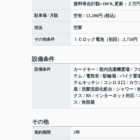
賃料等合計額×100％,更新：２万
駐車場 / 月額
空有 / 13,200円 (税込)
現況
空家
その他条件
ＩＣロック電池（初回）:2,750円 鍵
設備条件
設備条件
カードキー / 室内洗濯機置場 / フロ
テム / 電気有 / 駐輪場 / バイク
テムキッチン / コンロ３口 / カウ
座 / 洗髪洗面化粧台 / シャワー 
クス / BS / インターネット対応
ス / 角部屋
その他
契約期間
2年