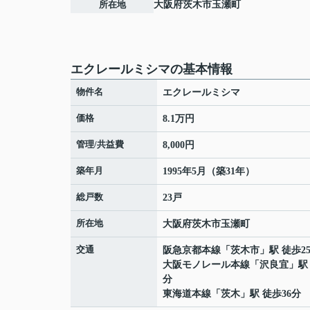
所在地
大阪府
茨木市
玉瀬町
エクレールミシマの基本情報
物件名
エクレールミシマ
価格
8.1万円
管理/共益費
8,000円
築年月
1995年5月（築31年）
総戸数
23戸
所在地
大阪府
茨木市
玉瀬町
交通
阪急京都本線
「
茨木市
」駅 徒歩2
大阪モノレール本線
「
沢良宜
」駅
分
東海道本線
「
茨木
」駅 徒歩36分