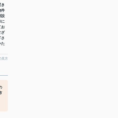
置き
物件
併設
市に
てお
ござ
下さ
いた
の見方
の
市