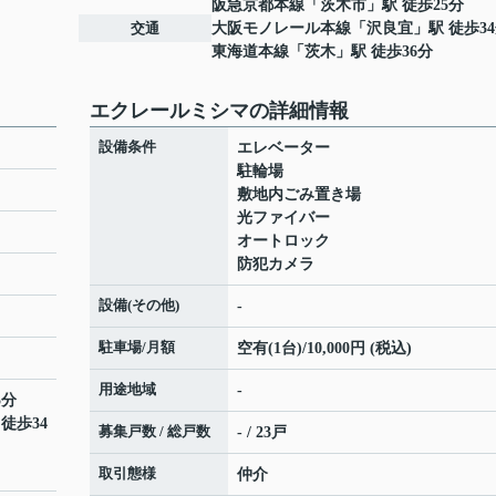
阪急京都本線
「
茨木市
」駅 徒歩25分
交通
大阪モノレール本線
「
沢良宜
」駅 徒歩3
東海道本線
「
茨木
」駅 徒歩36分
エクレールミシマの詳細情報
設備条件
エレベーター
駐輪場
敷地内ごみ置き場
光ファイバー
オートロック
防犯カメラ
設備(その他)
-
駐車場/月額
空有(1台)/10,000円 (税込)
用途地域
-
5分
 徒歩34
募集戸数 / 総戸数
- / 23戸
取引態様
仲介