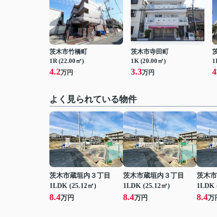
茨木市竹橋町
茨木市寺田町
1R (22.00㎡)
1K (20.00㎡)
1
4.2
3.3
4
万円
万円
よく見られている物件
茨木市蔵垣内３丁目
茨木市蔵垣内３丁目
茨木市
1LDK (25.12㎡)
1LDK (25.12㎡)
1LDK 
8.4
8.4
8.4
万円
万円
万