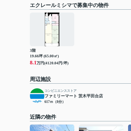
エクレールミシマで募集中の物件
3階
19.66坪 (65.00㎡)
8.1
万円(4120.04円/坪)
周辺施設
コンビニエンスストア
ファミリーマート 茨木平田台店
617ｍ（8分）
近隣の物件