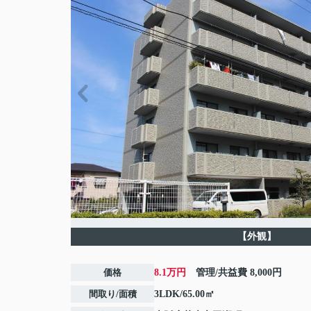
【外観】
価格
8.1万円
管理/共益費
8,000円
間取り/面積
3LDK/65.00㎡