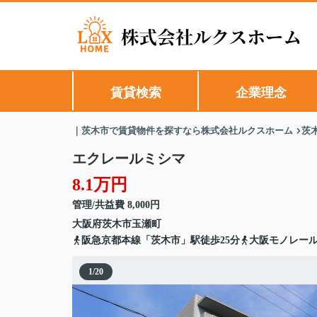
賃貸検索
企業理念
｜茨木市で賃貸物件を探すなら株式会社ルクスホーム
茨
エクレールミシマ
8.1万円
管理/共益費 8,000円
大阪府
茨木市
玉瀬町
阪急京都本線「茨木市」駅徒歩25分
大阪モノレール
1
/
20