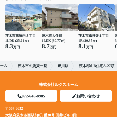
茨木市蔵垣内３丁目
茨木市大住町
茨木市総持寺１丁目
1LDK (25.21㎡)
1LDK (39.77㎡)
1R (30.35㎡)
3
8.3
8.7
8.1
万円
万円
万円
ーム
茨木市の賃貸一覧
豊川駅
茨木郡山B住宅A-27頭
株式会社ルクスホーム
072-646-8985
お問い合わせ
〒567-0032
大阪府茨木市西駅前町7番30号 田井ビル 1階