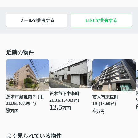
メールで共有する
LINEで共有する
近隣の物件
茨木市下中条町
茨木市蔵垣内２丁目
茨木市末広町
3
2LDK (54.03㎡)
3LDK (68.98㎡)
1R (13.60㎡)
12.5
万円
9
4
万円
万円
よく見られている物件