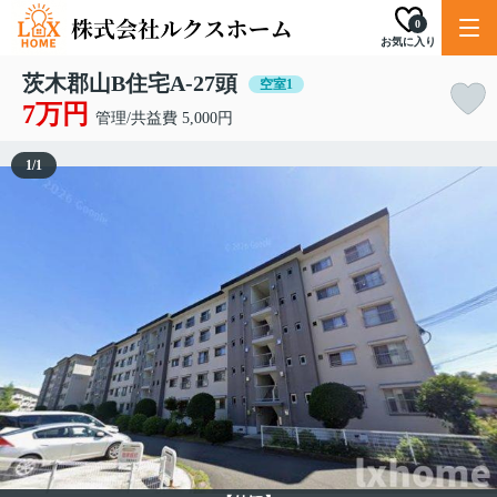
0
お気に入り
茨木郡山B住宅A-27頭
空室1
7万円
管理/共益費 5,000円
1
/
1