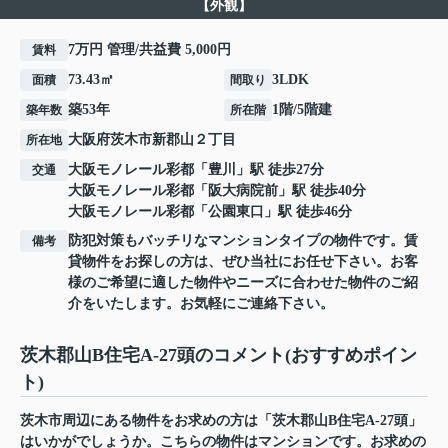
【外観】
7万円 管理/共益費 5,000円
賃料
73.43㎡
3LDK
面積
間取り
築53年
1階/5階建
築年数
所在階
大阪府
茨木市
新郡山
２丁目
所在地
大阪モノレール彩都
「
豊川
」駅 徒歩27分
交通
大阪モノレール彩都
「
阪大病院前
」駅 徒歩40分
大阪モノレール彩都
「
公園東口
」駅 徒歩46分
防犯対策もバッチリなマンションタイプの物件です。賃
備考
貸物件をお探しの方は、ぜひ当社にお任せ下さい。お客
様のご希望に適した物件やニーズに合わせた物件のご紹
介をいたします。お気軽にご連絡下さい。
茨木郡山B住宅A-27頭のコメント(おすすめポイン
ト)
茨木市周辺にある物件をお求めの方は「茨木郡山B住宅A-27頭」
はいかがでしょうか。こちらの物件はマンションです。お求めの