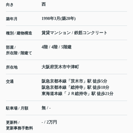
西
向き
1998年3月(築28年)
築年月
賃貸マンション / 鉄筋コンクリート
種別 / 建物構造
4階 / 4階 / 5階建
部屋 /
所在階 / 階建て
大阪府
茨木市
中津町
所在地
阪急京都本線
「
茨木市
」駅 徒歩5分
交通
阪急京都本線
「
総持寺
」駅 徒歩18分
東海道本線
「
ＪＲ総持寺
」駅 徒歩21分
無 / -
駐車場 / 月額
- / 2万円
更新料 /
更新事務手数料