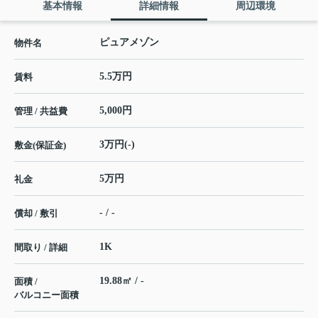
基本情報
詳細情報
周辺環境
ピュアメゾン
物件名
5.5万円
賃料
5,000円
管理 / 共益費
3万円(-)
敷金(保証金)
5万円
礼金
- / -
償却 / 敷引
1K
間取り / 詳細
19.88㎡ / -
面積 /
バルコニー面積