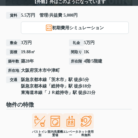
【外観】外はこのようになっています
5.5万円 管理/共益費 5,000円
賃料
初期費用シミュレーション
3万円
5万円
敷金
礼金
19.88㎡
1K
面積
間取り
築28年
4階/5階建
築年数
所在階
大阪府
茨木市
中津町
所在地
阪急京都本線
「
茨木市
」駅 徒歩5分
交通
阪急京都本線
「
総持寺
」駅 徒歩18分
東海道本線
「
ＪＲ総持寺
」駅 徒歩21分
物件の特徴
バストイレ
室内洗濯機
エレベータ
ネット使用
別
置場
ー
料無料