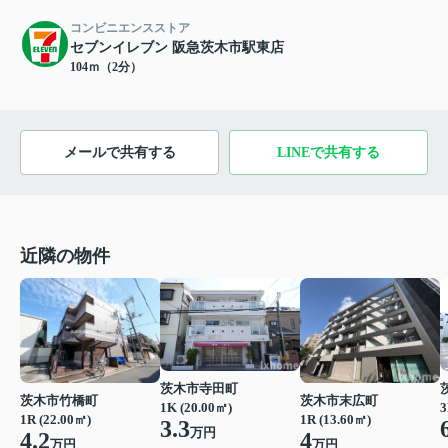
コンビニエンスストア
セブンイレブン 阪急茨木市駅東店
104ｍ（2分）
メールで共有する
LINEで共有する
近隣の物件
茨木市寺田町
茨木市竹橋町
茨木市末広町
1K (20.00㎡)
3
1R (22.00㎡)
1R (13.60㎡)
3.3
万円
4.2
4
万円
万円