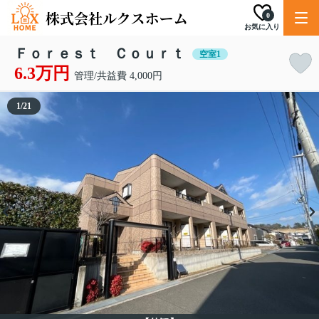
0
お気に入り
Ｆｏｒｅｓｔ Ｃｏｕｒｔ
空室1
6.3万円
管理/共益費 4,000円
1
/
21