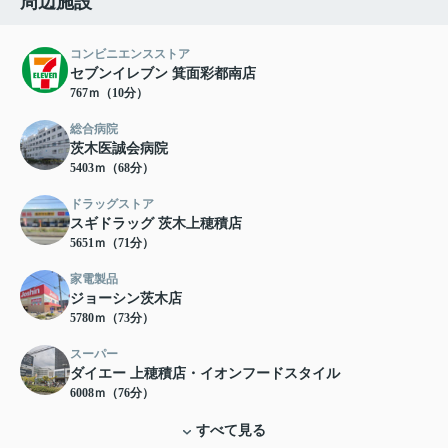
周辺施設
コンビニエンスストア
セブンイレブン 箕面彩都南店
767ｍ（10分）
総合病院
茨木医誠会病院
5403ｍ（68分）
ドラッグストア
スギドラッグ 茨木上穂積店
5651ｍ（71分）
家電製品
ジョーシン茨木店
5780ｍ（73分）
スーパー
ダイエー 上穂積店・イオンフードスタイル
6008ｍ（76分）
すべて見る