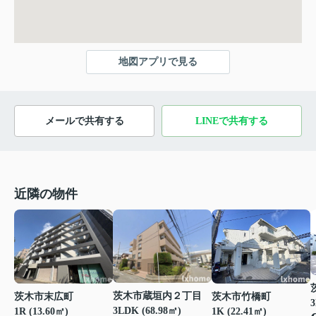
地図アプリで見る
メールで共有する
LINEで共有する
近隣の物件
茨木市蔵垣内２丁目
茨木市末広町
茨木市竹橋町
3
3LDK (68.98㎡)
1R (13.60㎡)
1K (22.41㎡)