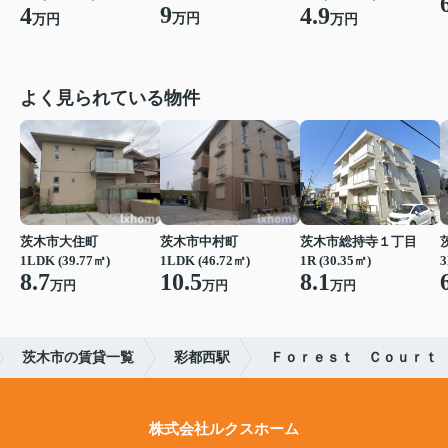
9
4
4.9
万円
万円
万円
よく見られている物件
茨木市大住町
茨木市中村町
茨木市総持寺１丁目
1LDK (39.77㎡)
1LDK (46.72㎡)
1R (30.35㎡)
3
8.7
10.5
8.1
万円
万円
万円
茨木市の賃貸一覧
彩都西駅
Ｆｏｒｅｓｔ Ｃｏｕｒｔ
株式会社ルクスホーム