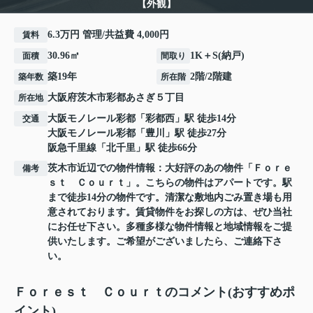
【外観】
6.3万円 管理/共益費 4,000円
賃料
30.96㎡
1K＋S(納戸)
面積
間取り
築19年
2階/2階建
築年数
所在階
大阪府
茨木市
彩都あさぎ
５丁目
所在地
大阪モノレール彩都
「
彩都西
」駅 徒歩14分
交通
大阪モノレール彩都
「
豊川
」駅 徒歩27分
阪急千里線
「
北千里
」駅 徒歩66分
茨木市近辺での物件情報：大好評のあの物件「Ｆｏｒｅ
備考
ｓｔ Ｃｏｕｒｔ」。こちらの物件はアパートです。駅
まで徒歩14分の物件です。清潔な敷地内ごみ置き場も用
意されております。賃貸物件をお探しの方は、ぜひ当社
にお任せ下さい。多種多様な物件情報と地域情報をご提
供いたします。ご希望がございましたら、ご連絡下さ
い。
Ｆｏｒｅｓｔ Ｃｏｕｒｔのコメント(おすすめポ
イント)