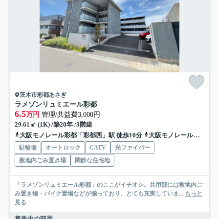
茨木市彩都あさぎ
ラメゾンリュミエール彩都
6.5
万円
管理/共益費3,000円
29.61㎡ (1K) /築20年 /3階建
大阪モノレール彩都「彩都西」駅 徒歩10分
大阪モノレール彩都「豊川」駅 徒歩28分
駐輪場
オートロック
CATV
光ファイバー
敷地内ごみ置き場
閑静な住宅地
「ラメゾンリュミエール彩都」のここがイチオシ。共用部には敷地内ご
み置き場・バイク置場などが揃っており、とても充実していま...
もっと
見る
募集中の部屋