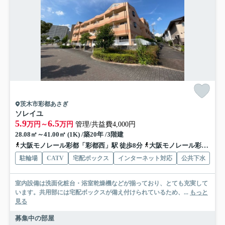
茨木市彩都あさぎ
ソレイユ
5.9
6.5
万円～
万円
管理/共益費4,000円
28.08㎡～41.00㎡ (1K) /築20年 /3階建
大阪モノレール彩都「彩都西」駅 徒歩8分
大阪モノレール彩都「豊川」駅 徒歩26分
駐輪場
CATV
宅配ボックス
インターネット対応
公共下水
室内設備は洗面化粧台・浴室乾燥機などが揃っており、とても充実して
います。共用部には宅配ボックスが備え付けられているため、...
もっと
見る
募集中の部屋