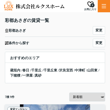
0
お気に入り
彩都あさぎの賃貸一覧
変更
彩都あさぎ
変更
条件から探す
おすすめのエリア
蔵垣内
/
春日
/
千里丘
/
千里丘東
/
沢良宜西
/
中津町
/
山田東
/
下穂積
/
一津屋
/
真砂
7
棟
9
件
賃貸マンション