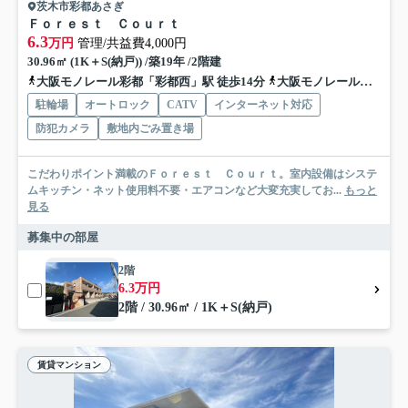
茨木市彩都あさぎ
Ｆｏｒｅｓｔ Ｃｏｕｒｔ
6.3
万円
管理/共益費4,000円
30.96㎡ (1K＋S(納戸)) /築19年 /2階建
大阪モノレール彩都「彩都西」駅 徒歩14分
大阪モノレール彩都「豊川」駅 徒歩27分
駐輪場
オートロック
CATV
インターネット対応
防犯カメラ
敷地内ごみ置き場
こだわりポイント満載のＦｏｒｅｓｔ Ｃｏｕｒｔ。室内設備はシステ
ムキッチン・ネット使用料不要・エアコンなど大変充実してお...
もっと
見る
募集中の部屋
2階
6.3万円
2階 / 30.96㎡ / 1K＋S(納戸)
賃貸マンション