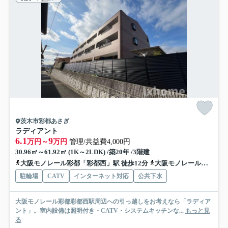
茨木市彩都あさぎ
ラディアント
6.1
9
万円～
万円
管理/共益費4,000円
30.96㎡～61.92㎡ (1K～2LDK) /築20年 /3階建
大阪モノレール彩都「彩都西」駅 徒歩12分
大阪モノレール彩都「豊川」駅 徒歩26分
駐輪場
CATV
インターネット対応
公共下水
大阪モノレール彩都彩都西駅周辺への引っ越しをお考えなら「ラディア
ント」。室内設備は照明付き・CATV・システムキッチンな...
もっと見
る