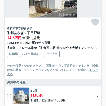
茨木市彩都あさぎ
彩都あさぎ２丁目戸建
14.8
万円
管理/共益費-
129.18㎡ (3LDK) /築16年 /2階建
大阪モノレール彩都「彩都西」駅 徒歩12分
大阪モノレール彩都「豊川」駅 徒歩28分
駐輪場
バイク置場あり
公共下水
ぜひ一度見ていただきたい、「彩都あさぎ２丁目戸建」です。室内設備
は追い焚き・システムキッチンなどが揃っているので、快適に...
もっと
見る
募集中の部屋
1-2階
14.8万円
1-2階 / 129.18㎡ / 3LDK