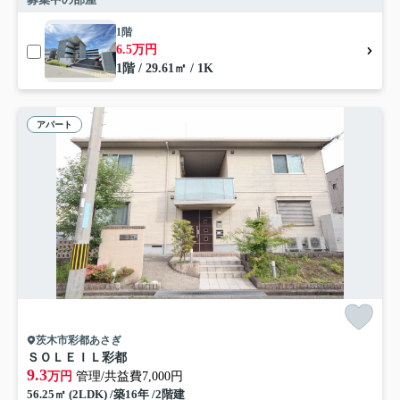
1階
6.5万円
1階 / 29.61㎡ / 1K
アパート
茨木市彩都あさぎ
ＳＯＬＥＩＬ彩都
9.3
万円
管理/共益費7,000円
56.25㎡ (2LDK) /築16年 /2階建