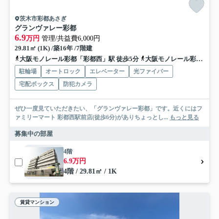
茨木市彩都あさぎ
グランヴァレー彩都
6.9
万円
管理/共益費6,000円
29.81㎡ (1K) /築16年 /7階建
大阪モノレール彩都「彩都西」駅 徒歩5分
大阪モノレール彩都「豊川」駅 徒歩33分
駐輪場
オートロック
エレベーター
光ファイバー
宅配ボックス
防犯カメラ
ぜひ一度見ていただきたい、「グランヴァレー彩都」です。近くにはフ
ァミリーマート 彩都西駅前店(徒歩6分)がありちょっとし...
もっと見る
募集中の部屋
4階
6.9万円
4階 / 29.81㎡ / 1K
賃貸マンション