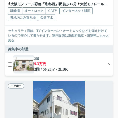
大阪モノレール彩都「彩都西」駅 徒歩15分
大阪モノレール彩都「豊川」駅 徒歩24分
駐輪場
オートロック
CATV
インターネット対応
敷地内ごみ置き場
公共下水
セキュリティ面は、TVインターホン・オートロックなどを備え付けて
いるので安心して暮らせます。室内設備は洗面所独立・浴室乾...
もっと
見る
募集中の部屋
2階
9.3万円
2階 / 56.25㎡ / 2LDK
一戸建て