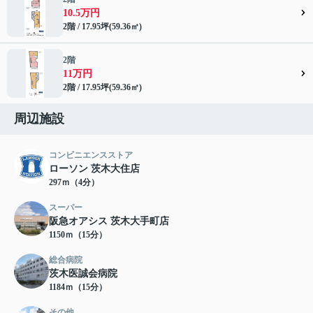
10.5万円
2階 / 17.95坪(59.36㎡)
2階
11万円
2階 / 17.95坪(59.36㎡)
周辺施設
コンビニエンスストア
ローソン 茨木大住店
297ｍ（4分）
スーパー
阪急オアシス 茨木大手町店
1150ｍ（15分）
総合病院
茨木医誠会病院
1184ｍ（15分）
その他