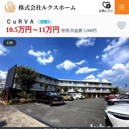
0
お気に入り
ＣｕＲＶＡ
空室3
10.5万円～11万円
管理/共益費 5,000円
1
/
29