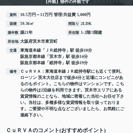
【外観】物件の外観です
10.5万円～11万円 管理/共益費 5,000円
賃料
59.36㎡
2LDK
面積
間取り
築21年
1-2階/3階建
築年数
所在階
大阪府
茨木市
東宮町
所在地
東海道本線
「
ＪＲ総持寺
」駅 徒歩10分
交通
阪急京都本線
「
茨木市
」駅 徒歩14分
阪急京都本線
「
総持寺
」駅 徒歩19分
ＣｕＲＶＡ：東海道本線ＪＲ総持寺駅にも近くて便利。
備考
ローソン 茨木大住店まで徒歩4分と近場にコンビニがあ
るのもポイント。こちらの物件はマンションです。こち
らの物件は2沿線を利用できます。茨木市エリアにある
賃貸情報のことなら、地域に密着した当社へお任せ下さ
い。当社は、多種多様な賃貸情報を取り扱っておりま
す。ご要望や不明な点などございましたら、お気軽にご
連絡下さい。
ＣｕＲＶＡのコメント(おすすめポイント)