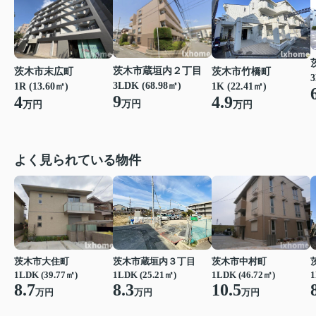
茨木市蔵垣内２丁目
茨木市末広町
茨木市竹橋町
3
3LDK (68.98㎡)
1R (13.60㎡)
1K (22.41㎡)
9
4
4.9
万円
万円
万円
よく見られている物件
茨木市大住町
茨木市蔵垣内３丁目
茨木市中村町
1LDK (39.77㎡)
1LDK (25.21㎡)
1LDK (46.72㎡)
1
8.7
8.3
10.5
万円
万円
万円