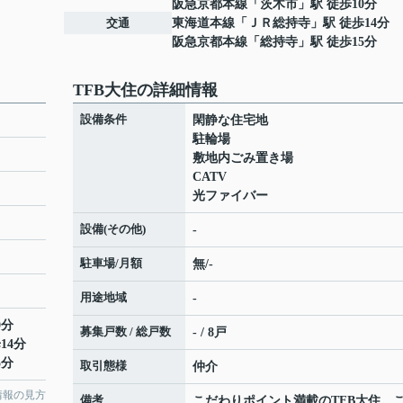
阪急京都本線
「
茨木市
」駅 徒歩10分
交通
東海道本線
「
ＪＲ総持寺
」駅 徒歩14分
阪急京都本線
「
総持寺
」駅 徒歩15分
TFB大住の詳細情報
設備条件
閑静な住宅地
駐輪場
敷地内ごみ置き場
CATV
光ファイバー
設備(その他)
-
駐車場/月額
無/-
用途地域
-
0分
募集戸数 / 総戸数
- / 8戸
14分
5分
取引態様
仲介
情報の見方
備考
こだわりポイント満載のTFB大住。