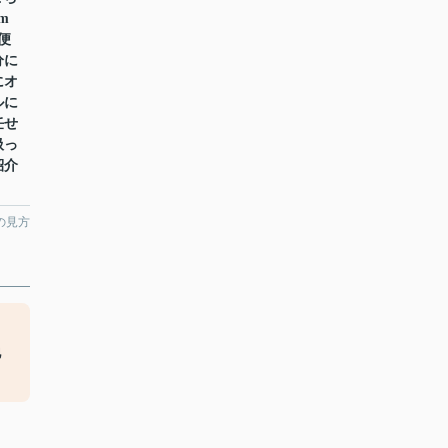
m
便
分に
にオ
ルに
任せ
扱っ
紹介
の見方
地