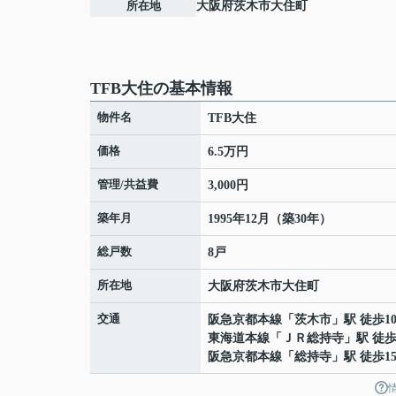
所在地
大阪府
茨木市
大住町
TFB大住の基本情報
物件名
TFB大住
価格
6.5万円
管理/共益費
3,000円
築年月
1995年12月（築30年）
総戸数
8戸
所在地
大阪府
茨木市
大住町
交通
阪急京都本線
「
茨木市
」駅 徒歩1
東海道本線
「
ＪＲ総持寺
」駅 徒歩
阪急京都本線
「
総持寺
」駅 徒歩1