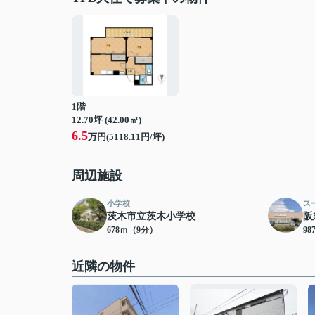
1階
12.70坪 (42.00㎡)
6.5
万円(5118.11円/坪)
周辺施設
小学校
ス
茨木市立茨木小学校
阪
678ｍ（9分）
9
近隣の物件