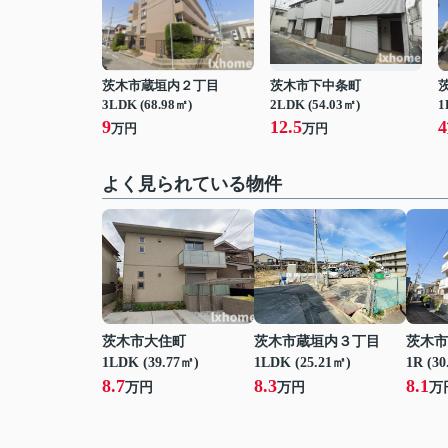
茨木市蔵垣内２丁目
茨木市下中条町
3LDK (68.98㎡)
2LDK (54.03㎡)
1
9
12.5
4
万円
万円
よく見られている物件
茨木市大住町
茨木市蔵垣内３丁目
茨木市
1LDK (39.77㎡)
1LDK (25.21㎡)
1R (30
8.7
8.3
8.1
万円
万円
万