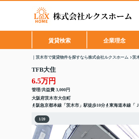
賃貸検索
企業理念
｜茨木市で賃貸物件を探すなら株式会社ルクスホーム
茨
TFB大住
6.5万円
管理/共益費 3,000円
大阪府
茨木市
大住町
阪急京都本線「茨木市」駅徒歩10分
東海道本線「Ｊ
1
/
20