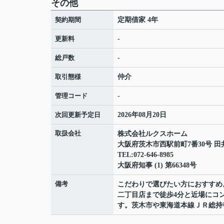
その他
契約期間
定期借家 4年
更新料
-
総戸数
-
取引態様
仲介
管理コード
-
次回更新予定日
2026年08月20日
取扱会社
株式会社ルクスホーム
大阪府茨木市西駅前町7番30号 田
TEL:072-646-8985
大阪府知事 (1) 第66348号
備考
こだわりで選びたい方におすすめ
二丁目店まで徒歩4分と近場にコ
す。茨木市や東海道本線ＪＲ総持