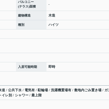
バルコニー
-
(テラス)面積
建物構造
木造
種別
ハイツ
入居可能時期
即時
道 / 公共下水 / 電気有 / 駐輪場 / 洗濯機置場有 / 敷地内ごみ置き場 / ガ
トイレ別 / シャワー / 最上階