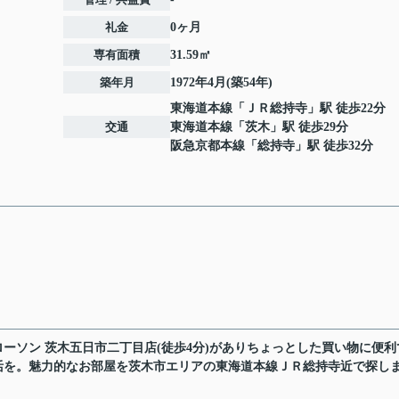
礼金
0ヶ月
専有面積
31.59㎡
築年月
1972年4月(築54年)
東海道本線
「
ＪＲ総持寺
」駅 徒歩22分
交通
東海道本線
「
茨木
」駅 徒歩29分
阪急京都本線
「
総持寺
」駅 徒歩32分
ーソン 茨木五日市二丁目店(徒歩4分)がありちょっとした買い物に便利
活を。魅力的なお部屋を茨木市エリアの東海道本線ＪＲ総持寺近で探し