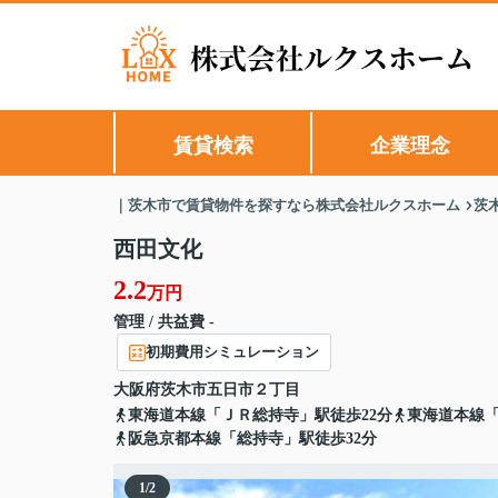
賃貸検索
企業理念
｜茨木市で賃貸物件を探すなら株式会社ルクスホーム
茨
西田文化
2.2
万円
管理 / 共益費 -
初期費用シミュレーション
大阪府
茨木市
五日市
２丁目
東海道本線「ＪＲ総持寺」駅徒歩22分
東海道本線「
阪急京都本線「総持寺」駅徒歩32分
1
/
2