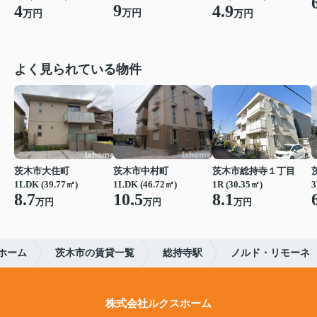
9
4
4.9
万円
万円
万円
よく見られている物件
茨木市大住町
茨木市中村町
茨木市総持寺１丁目
1LDK (39.77㎡)
1LDK (46.72㎡)
1R (30.35㎡)
3
8.7
10.5
8.1
万円
万円
万円
ホーム
茨木市の賃貸一覧
総持寺駅
ノルド・リモーネ
株式会社ルクスホーム