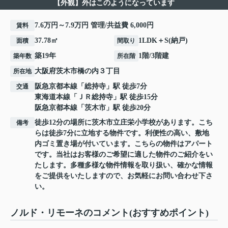
【外観】外はこのようになっています
7.6万円～7.9万円 管理/共益費 6,000円
賃料
37.78㎡
1LDK＋S(納戸)
面積
間取り
築19年
1階/3階建
築年数
所在階
大阪府
茨木市
橋の内
３丁目
所在地
阪急京都本線
「
総持寺
」駅 徒歩7分
交通
東海道本線
「
ＪＲ総持寺
」駅 徒歩15分
阪急京都本線
「
茨木市
」駅 徒歩20分
徒歩12分の場所に茨木市立庄栄小学校があります。こち
備考
らは徒歩7分に立地する物件です。利便性の高い、敷地
内ゴミ置き場が付いています。こちらの物件はアパート
です。当社はお客様のご希望に適した物件のご紹介をい
たします。多種多様な物件情報を取り扱い、確かな情報
をご提供をいたしますので、お気軽にお問い合わせ下さ
い。
ノルド・リモーネのコメント(おすすめポイント)