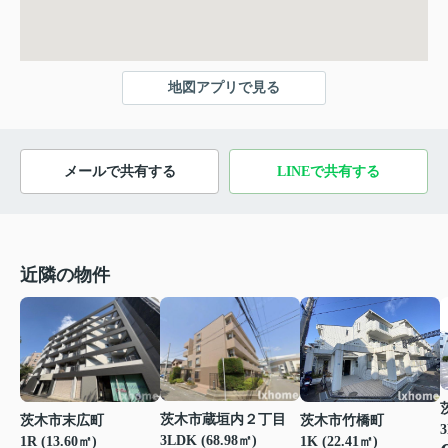
地図アプリで見る
メールで共有する
LINEで共有する
近隣の物件
茨木市蔵垣内２丁目
茨木市末広町
茨木市竹橋町
3
3LDK (68.98㎡)
1R (13.60㎡)
1K (22.41㎡)