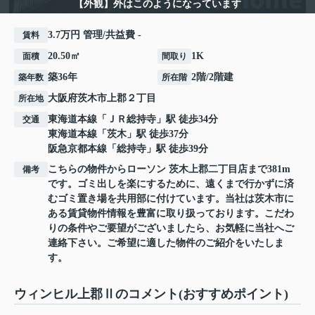
【外観】外はこのようになっています
3.7万円 管理/共益費 -
賃料
20.50㎡
1K
面積
間取り
築36年
2階/2階建
築年数
所在階
大阪府
茨木市
上郡
２丁目
所在地
東海道本線
「
ＪＲ総持寺
」駅 徒歩34分
交通
東海道本線
「
茨木
」駅 徒歩37分
阪急京都本線
「
総持寺
」駅 徒歩39分
こちらの物件からローソン 茨木上郡二丁目店まで381m
備考
です。ゴミ出しを楽にするために、遠くまで行かずに済
むゴミ置き場を共用部に付けています。当社は茨木市に
ある賃貸物件情報を豊富に取り扱っております。こだわ
りの条件やご要望がございましたら、お気軽に当社へご
連絡下さい。ご希望に適した物件のご紹介をいたしま
す。
ウィンヒル上郡Ⅱのコメント(おすすめポイント)