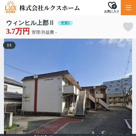
0
お気に入り
ウィンヒル上郡Ⅱ
空室1
3.7万円
管理/共益費 -
1
/
1