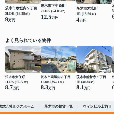
茨木市下中条町
茨木市蔵垣内２丁目
茨木市末広町
3
2LDK (54.03㎡)
3LDK (68.98㎡)
1R (13.60㎡)
12.5
万円
9
4
万円
万円
よく見られている物件
茨木市大住町
茨木市蔵垣内３丁目
茨木市総持寺１丁目
1LDK (39.77㎡)
1LDK (25.21㎡)
1R (30.35㎡)
3
8.7
8.3
8.1
万円
万円
万円
株式会社ルクスホーム
茨木市の賃貸一覧
ウィンヒル上郡Ⅱ