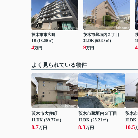
茨木市末広町
茨木市蔵垣内２丁目
1R (13.60㎡)
3LDK (68.98㎡)
1
4
9
4
万円
万円
よく見られている物件
茨木市大住町
茨木市蔵垣内３丁目
茨木市
1LDK (39.77㎡)
1LDK (25.21㎡)
1LDK 
8.7
8.3
10.5
万円
万円