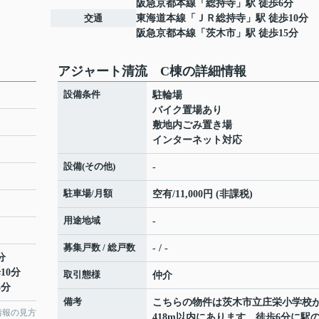
阪急京都本線
「
総持寺
」駅 徒歩6分
交通
東海道本線
「
ＪＲ総持寺
」駅 徒歩10分
阪急京都本線
「
茨木市
」駅 徒歩15分
アジャート清流 C棟の詳細情報
設備条件
駐輪場
バイク置場あり
敷地内ごみ置き場
インターネット対応
設備(その他)
-
駐車場/月額
空有/11,000円 (非課税)
用途地域
-
募集戸数 / 総戸数
- / -
分
10分
取引態様
仲介
5分
備考
こちらの物件は茨木市立庄栄小学校
情報の見方
418m以内にあります。徒歩6分に駅