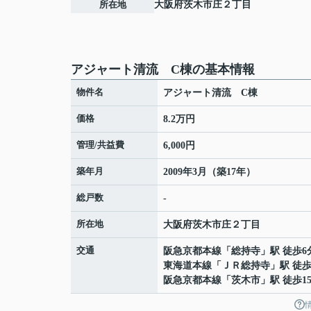
所在地
大阪府
茨木市
庄
２丁目
アジャート清流 C棟の基本情報
物件名
アジャート清流 C棟
価格
8.2万円
管理/共益費
6,000円
築年月
2009年3月（築17年）
総戸数
-
所在地
大阪府
茨木市
庄
２丁目
交通
阪急京都本線
「
総持寺
」駅 徒歩6
東海道本線
「
ＪＲ総持寺
」駅 徒歩
阪急京都本線
「
茨木市
」駅 徒歩1