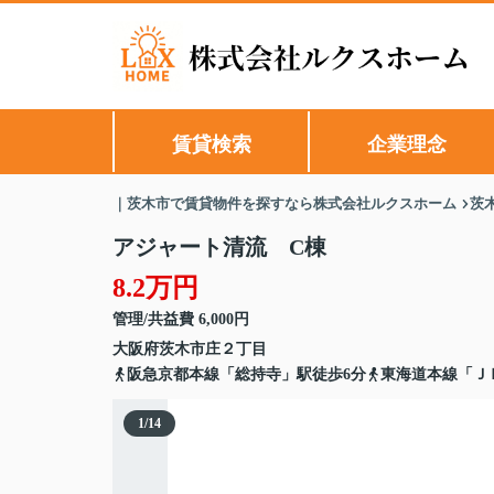
賃貸検索
企業理念
｜茨木市で賃貸物件を探すなら株式会社ルクスホーム
茨
アジャート清流 C棟
8.2万円
管理/共益費 6,000円
大阪府
茨木市
庄
２丁目
阪急京都本線「総持寺」駅徒歩6分
東海道本線「Ｊ
1
/
14