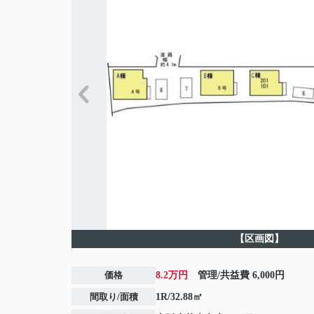
【区画図】
価格
8.2万円
管理/共益費
6,000円
間取り/面積
1R/32.88㎡