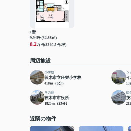
1階
9.94坪 (32.88㎡)
8.2
万円(8249.5円/坪)
周辺施設
小学校
シ
茨木市立庄栄小学校
イ
418ｍ（6分）
13
その他
総
茨木市市役所
茨
1825ｍ（23分）
21
近隣の物件