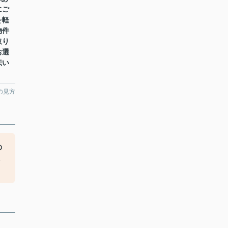
にご
を軽
物件
取り
お選
伝い
の見方
の
え