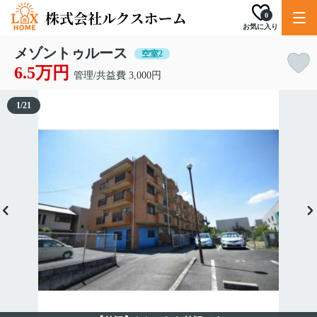
0
お気に入り
メゾントゥルース
空室2
6.5万円
管理/共益費 3,000円
1
/
21