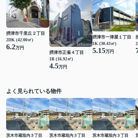
摂津市千里丘２丁目
摂津市一津屋１丁目
2DK (42.00㎡)
1K (30.43㎡)
2
6.2
万円
5.15
万円
摂津市正雀４丁目
1R (16.92㎡)
4.5
万円
よく見られている物件
茨木市蔵垣内３丁目
茨木市蔵垣内３丁目
茨木市蔵垣内３丁目