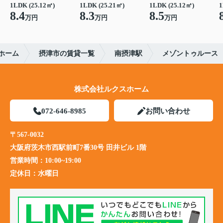
1LDK (25.12㎡)
1LDK (25.21㎡)
1LDK (25.12㎡)
1
8.4
8.3
8.5
万円
万円
万円
ホーム
摂津市の賃貸一覧
南摂津駅
メゾントゥルース
株式会社ルクスホーム
072-646-8985
お問い合わせ
〒567-0032
大阪府茨木市西駅前町7番30号 田井ビル 1階
営業時間：
10:00~19:00
定休日：
水曜日