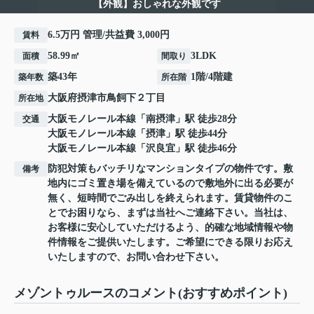
【外観】おしゃれな外観です
6.5万円 管理/共益費 3,000円
賃料
58.99㎡
3LDK
面積
間取り
築43年
1階/4階建
築年数
所在階
大阪府
摂津市
鳥飼下
２丁目
所在地
大阪モノレール本線
「
南摂津
」駅 徒歩28分
交通
大阪モノレール本線
「
摂津
」駅 徒歩44分
大阪モノレール本線
「
沢良宜
」駅 徒歩46分
防犯対策もバッチリなマンションタイプの物件です。敷
備考
地内にゴミ置き場を備えているので敷地外に出る必要が
無く、短時間でごみ出しを終えられます。賃貸物件のこ
とでお困りなら、まずは当社へご連絡下さい。当社は、
お客様に安心していただけるよう、的確な地域情報や物
件情報をご提供いたします。ご希望にできる限りお応え
いたしますので、お問い合わせ下さい。
メゾントゥルースのコメント(おすすめポイント)