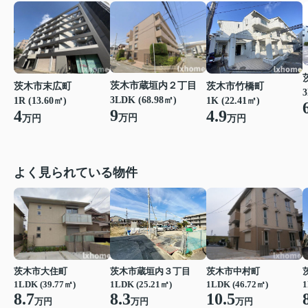
茨木市蔵垣内２丁目
茨木市末広町
茨木市竹橋町
3
3LDK (68.98㎡)
1R (13.60㎡)
1K (22.41㎡)
9
4
4.9
万円
万円
万円
よく見られている物件
茨木市大住町
茨木市蔵垣内３丁目
茨木市中村町
1LDK (39.77㎡)
1LDK (25.21㎡)
1LDK (46.72㎡)
1
8.7
8.3
10.5
万円
万円
万円