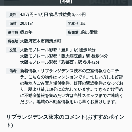
【外観】
4.8万円～5万円 管理/共益費 5,000円
賃料
20.81㎡
1K
面積
間取り
築19年
1階/3階建
築年数
所在階
大阪府
茨木市
南清水町
所在地
大阪モノレール彩都
「
豊川
」駅 徒歩10分
交通
大阪モノレール彩都
「
阪大病院前
」駅 徒歩34分
大阪モノレール彩都
「
彩都西
」駅 徒歩42分
新着情報：リブラレジデンス茨木の空室情報ならコチ
備考
ラ。こちらの物件はマンションです。忙しい方にも好評
の敷地内ごみ置き場付物件。好評の駅近物件となってお
り、駅より徒歩10分に立地しています。できるだけ早め
に不動産情報を集めたい方は当社スタッフまでご連絡く
ださい。地域の不動産情報をいち早くお届けします。
リブラレジデンス茨木のコメント(おすすめポイン
ト)