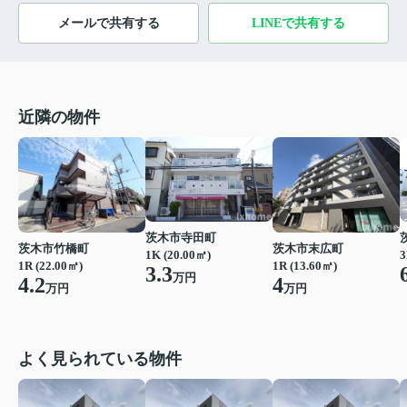
メールで共有する
LINEで共有する
近隣の物件
茨木市寺田町
茨木市竹橋町
茨木市末広町
1K (20.00㎡)
3
1R (22.00㎡)
1R (13.60㎡)
3.3
万円
4.2
4
万円
万円
よく見られている物件