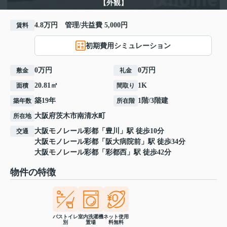
【外観】
4.8万円 管理/共益費 5,000円
賃料
初期費用シミュレーション
0万円
0万円
敷金
礼金
20.81㎡
1K
面積
間取り
築19年
1階/3階建
築年数
所在階
大阪府
茨木市
南清水町
所在地
大阪モノレール彩都
「
豊川
」駅 徒歩10分
交通
大阪モノレール彩都
「
阪大病院前
」駅 徒歩34分
大阪モノレール彩都
「
彩都西
」駅 徒歩42分
物件の特徴
バストイレ
室内洗濯機
ネット使用
別
置場
料無料