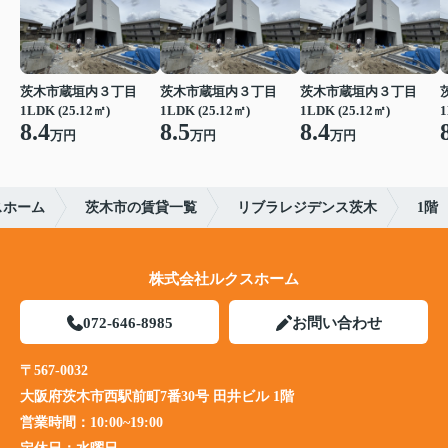
茨木市蔵垣内３丁目
茨木市蔵垣内３丁目
茨木市蔵垣内３丁目
1LDK (25.12㎡)
1LDK (25.12㎡)
1LDK (25.12㎡)
1
8.4
8.5
8.4
万円
万円
万円
スホーム
茨木市の賃貸一覧
リブラレジデンス茨木
1階
株式会社ルクスホーム
072-646-8985
お問い合わせ
〒567-0032
大阪府茨木市西駅前町7番30号 田井ビル 1階
営業時間：
10:00~19:00