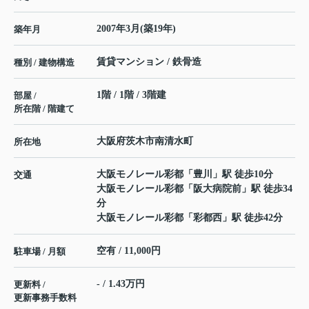
2007年3月(築19年)
築年月
賃貸マンション / 鉄骨造
種別 / 建物構造
1階 / 1階 / 3階建
部屋 /
所在階 / 階建て
大阪府
茨木市
南清水町
所在地
大阪モノレール彩都
「
豊川
」駅 徒歩10分
交通
大阪モノレール彩都
「
阪大病院前
」駅 徒歩34
分
大阪モノレール彩都
「
彩都西
」駅 徒歩42分
空有 / 11,000円
駐車場 / 月額
- / 1.43万円
更新料 /
更新事務手数料