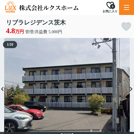
0
お気に入り
リブラレジデンス茨木
4.8
万円
管理/共益費 5,000円
1
/
10