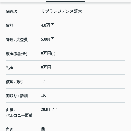
リブラレジデンス茨木
物件名
4.8万円
賃料
5,000円
管理 / 共益費
0万円(-)
敷金(保証金)
0万円
礼金
- / -
償却 / 敷引
1K
間取り / 詳細
20.81㎡ / -
面積 /
バルコニー面積
西
向き