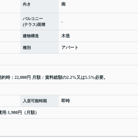
向き
南
バルコニー
-
(テラス)面積
建物構造
木造
種別
アパート
時：22,000円 月額：賃料総額の2.2%又は5.5%必要。
入居可能時期
即時
費用:1,980円（月額）