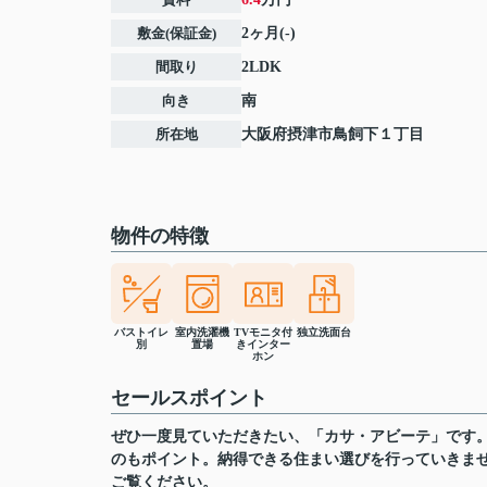
敷金(保証金)
2ヶ月(-)
間取り
2LDK
向き
南
所在地
大阪府
摂津市
鳥飼下
１丁目
物件の特徴
バストイレ
室内洗濯機
TVモニタ付
独立洗面台
別
置場
きインター
ホン
セールスポイント
ぜひ一度見ていただきたい、「カサ・アビーテ」です。
のもポイント。納得できる住まい選びを行っていきま
ご覧ください。