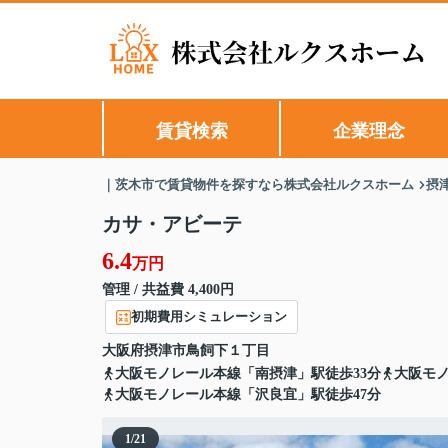
賃貸検索
企業理念
｜茨木市で賃貸物件を探すなら株式会社ルクスホーム
摂
カサ・アビーテ
6.4
万円
管理 / 共益費 4,400円
初期費用シミュレーション
大阪府
摂津市
鳥飼下
１丁目
大阪モノレール本線「南摂津」駅徒歩33分
大阪モノ
大阪モノレール本線「沢良宜」駅徒歩47分
1
/
21