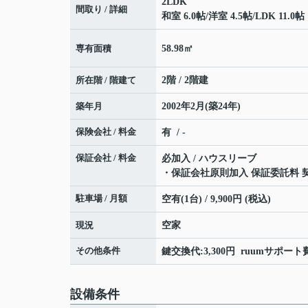
2LDK
間取り / 詳細
和室 6.0帖
/
洋室 4.5帖
/
LDK 11.0帖
専有面積
58.98㎡
所在階 / 階建て
2階 / 2階建
築年月
2002年2月(築24年)
保険会社 / 料金
有 / -
保証会社 / 料金
必加入 / ハウスリーブ
・保証会社原則加入 保証委託料 契約
駐車場 / 月額
空有(1台) / 9,900円 (税込)
現況
空家
その他条件
鍵交換代:3,300円 ruumサポート
設備条件