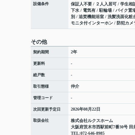
設備条件
保証人不要 / ２人入居可 / 学生相談
下水 / 電気有 / 駐輪場 / バイク
別 / 追焚機能浴室 / 洗髪洗面化粧台 /
モニタ付インターホン / 防犯カメラ 
その他
契約期間
2年
更新料
-
総戸数
-
取引態様
仲介
管理コード
-
次回更新予定日
2026年08月22日
取扱会社
株式会社ルクスホーム
大阪府茨木市西駅前町7番30号 田
TEL:072-646-8985