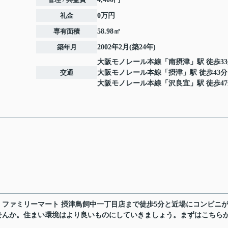
礼金
0万円
専有面積
58.98㎡
築年月
2002年2月(築24年)
大阪モノレール本線
「
南摂津
」駅 徒歩3
交通
大阪モノレール本線
「
摂津
」駅 徒歩43分
大阪モノレール本線
「
沢良宜
」駅 徒歩4
ファミリーマート 摂津鳥飼中一丁目店まで徒歩5分と近場にコンビニ
せんか。住まい環境はより良いものにしていきましょう。まずはこちら