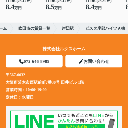
1LDK (25.12㎡)
1LDK (25.12㎡)
1LDK (25.59㎡)
1
8.4
8.5
8.4
万円
万円
万円
ーム
吹田市の賃貸一覧
岸辺駅
ビスタ岸部ハイツＡ棟
株式会社ルクスホーム
072-646-8985
お問い合わせ
〒567-0032
大阪府茨木市西駅前町7番30号 田井ビル 1階
営業時間：
10:00~19:00
定休日：
水曜日