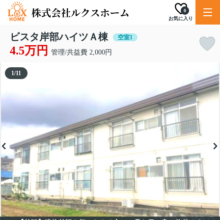
0
お気に入り
ビスタ岸部ハイツＡ棟
空室1
4.5万円
管理/共益費 2,000円
1
/
11