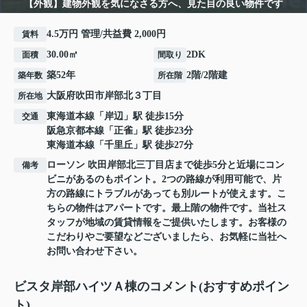
【外観】建物外観を気になさる方へ、見た目の良い物件です
4.5万円 管理/共益費 2,000円
賃料
30.00㎡
2DK
面積
間取り
築52年
2階/2階建
築年数
所在階
大阪府
吹田市
岸部北
３丁目
所在地
東海道本線
「
岸辺
」駅 徒歩15分
交通
阪急京都本線
「
正雀
」駅 徒歩23分
東海道本線
「
千里丘
」駅 徒歩27分
ローソン 吹田岸部北三丁目店まで徒歩5分と近場にコン
備考
ビニがあるのもポイント。2つの路線が利用可能で、片
方の路線にトラブルがあっても別ルートが使えます。こ
ちらの物件はアパートです。最上階の物件です。当社ス
タッフが地域の賃貸情報をご提供いたします。お客様の
こだわりやご要望などございましたら、お気軽に当社へ
お問い合わせ下さい。
ビスタ岸部ハイツＡ棟のコメント(おすすめポイン
ト)