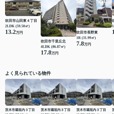
吹田市山田東４丁目
2LDK (59.50㎡)
1
13.2
吹田市長野東
万円
1R (31.99㎡)
吹田市千里丘北
7.8
万円
4LDK (86.87㎡)
17.8
万円
よく見られている物件
茨木市蔵垣内３丁目
茨木市蔵垣内３丁目
茨木市蔵垣内３丁目