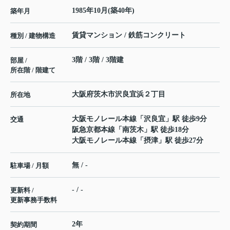
1985年10月(築40年)
築年月
賃貸マンション / 鉄筋コンクリート
種別 / 建物構造
3階 / 3階 / 3階建
部屋 /
所在階 / 階建て
大阪府
茨木市
沢良宜浜
２丁目
所在地
大阪モノレール本線
「
沢良宜
」駅 徒歩9分
交通
阪急京都本線
「
南茨木
」駅 徒歩18分
大阪モノレール本線
「
摂津
」駅 徒歩27分
無 / -
駐車場 / 月額
- / -
更新料 /
更新事務手数料
2年
契約期間