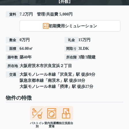
【外観】
7.2万円 管理/共益費 5,000円
賃料
初期費用シミュレーション
0万円
15万円
敷金
礼金
64.00㎡
3LDK
面積
間取り
築40年
3階/3階建
築年数
所在階
大阪府
茨木市
沢良宜浜
２丁目
所在地
大阪モノレール本線
「
沢良宜
」駅 徒歩9分
交通
阪急京都本線
「
南茨木
」駅 徒歩18分
大阪モノレール本線
「
摂津
」駅 徒歩27分
物件の特徴
バストイレ
室内洗濯機
独立洗面台
別
置場