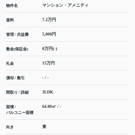
マンション・アメニティ
物件名
7.2万円
賃料
5,000円
管理 / 共益費
0万円(-)
敷金(保証金)
15万円
礼金
- / -
償却 / 敷引
3LDK
間取り / 詳細
64.00㎡ / -
面積 /
バルコニー面積
東
向き