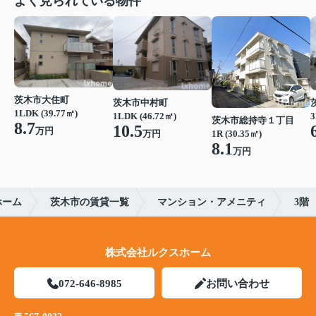
よく見られている物件
茨木市大住町
茨木市中村町
1LDK (39.77㎡)
1LDK (46.72㎡)
3
茨木市総持寺１丁目
8.7
10.5
万円
1R (30.35㎡)
万円
8.1
万円
ホーム
茨木市の賃貸一覧
マンション・アメニティ
3階
株式会社ルクスホーム
072-646-8985
お問い合わせ