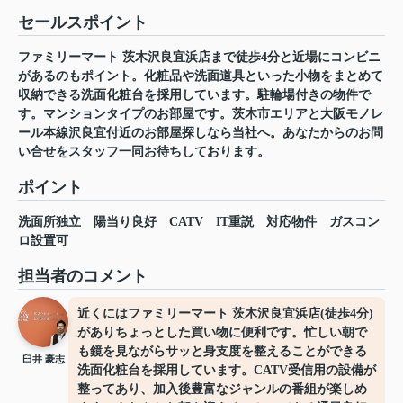
セールスポイント
ファミリーマート 茨木沢良宜浜店まで徒歩4分と近場にコンビニ
があるのもポイント。化粧品や洗面道具といった小物をまとめて
収納できる洗面化粧台を採用しています。駐輪場付きの物件で
す。マンションタイプのお部屋です。茨木市エリアと大阪モノレ
ール本線沢良宜付近のお部屋探しなら当社へ。あなたからのお問
い合せをスタッフ一同お待ちしております。
ポイント
洗面所独立
陽当り良好
CATV
IT重説
対応物件
ガスコン
ロ設置可
担当者のコメント
近くにはファミリーマート 茨木沢良宜浜店(徒歩4分)
がありちょっとした買い物に便利です。忙しい朝で
も鏡を見ながらサッと身支度を整えることができる
臼井 豪志
洗面化粧台を採用しています。CATV受信用の設備が
整ってあり、加入後豊富なジャンルの番組が楽しめ