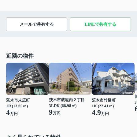
メールで共有する
LINEで共有する
近隣の物件
茨木市蔵垣内２丁目
茨木市末広町
茨木市竹橋町
3
3LDK (68.98㎡)
1R (13.60㎡)
1K (22.41㎡)
9
4
4.9
万円
万円
万円