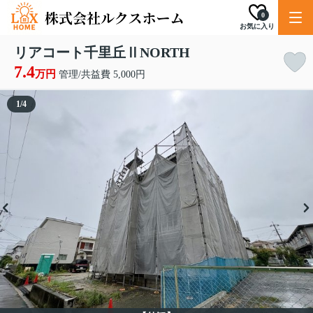
0
お気に入り
リアコート千里丘ⅡNORTH
7.4
万円
管理/共益費 5,000円
1
/
4