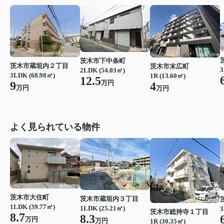
茨木市下中条町
茨木市蔵垣内２丁目
茨木市末広町
3
2LDK (54.03㎡)
3LDK (68.98㎡)
1R (13.60㎡)
12.5
万円
9
4
万円
万円
よく見られている物件
茨木市大住町
茨木市蔵垣内３丁目
1LDK (39.77㎡)
1LDK (25.21㎡)
3
茨木市総持寺１丁目
8.7
8.3
万円
万円
1R (30.35㎡)