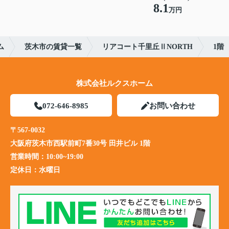
8.1
万円
ム
茨木市の賃貸一覧
リアコート千里丘ⅡNORTH
1階
株式会社ルクスホーム
072-646-8985
お問い合わせ
〒567-0032
大阪府茨木市西駅前町7番30号 田井ビル 1階
営業時間：
10:00~19:00
定休日：
水曜日