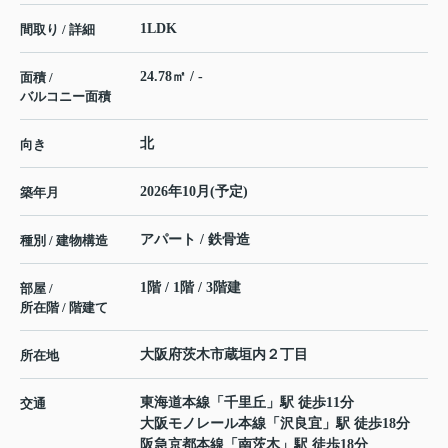
1LDK
間取り / 詳細
24.78㎡ / -
面積 /
バルコニー面積
北
向き
2026年10月(予定)
築年月
アパート / 鉄骨造
種別 / 建物構造
1階 / 1階 / 3階建
部屋 /
所在階 / 階建て
大阪府
茨木市
蔵垣内
２丁目
所在地
東海道本線
「
千里丘
」駅 徒歩11分
交通
大阪モノレール本線
「
沢良宜
」駅 徒歩18分
阪急京都本線
「
南茨木
」駅 徒歩18分