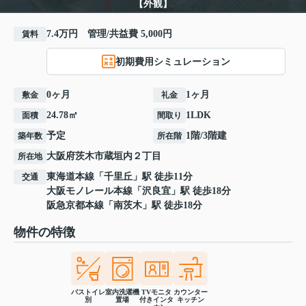
【外観】
7.4万円 管理/共益費 5,000円
賃料
初期費用シミュレーション
0ヶ月
1ヶ月
敷金
礼金
24.78㎡
1LDK
面積
間取り
予定
1階/3階建
築年数
所在階
大阪府
茨木市
蔵垣内
２丁目
所在地
東海道本線
「
千里丘
」駅 徒歩11分
交通
大阪モノレール本線
「
沢良宜
」駅 徒歩18分
阪急京都本線
「
南茨木
」駅 徒歩18分
物件の特徴
バストイレ
室内洗濯機
TVモニタ
カウンター
別
置場
付きインタ
キッチン