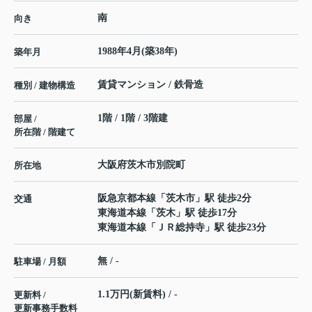
南
向き
1988年4月(築38年)
築年月
賃貸マンション / 鉄骨造
種別 / 建物構造
1階 / 1階 / 3階建
部屋 /
所在階 / 階建て
大阪府
茨木市
別院町
所在地
阪急京都本線
「
茨木市
」駅 徒歩2分
交通
東海道本線
「
茨木
」駅 徒歩17分
東海道本線
「
ＪＲ総持寺
」駅 徒歩23分
無 / -
駐車場 / 月額
1.1万円(新賃料) / -
更新料 /
更新事務手数料