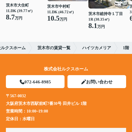
茨木市大住町
茨木市中村町
1LDK (39.77㎡)
1LDK (46.72㎡)
3
茨木市総持寺１丁目
8.7
10.5
万円
1R (30.35㎡)
万円
8.1
万円
社ルクスホーム
茨木市の賃貸一覧
ハイツカメリア
1階
株式会社ルクスホーム
072-646-8985
お問い合わせ
〒567-0032
大阪府茨木市西駅前町7番30号 田井ビル 1階
営業時間：
10:00~19:00
定休日：
水曜日