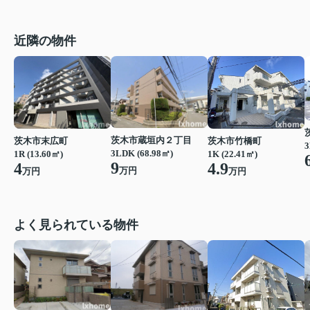
近隣の物件
茨木市蔵垣内２丁目
茨木市末広町
茨木市竹橋町
3
3LDK (68.98㎡)
1R (13.60㎡)
1K (22.41㎡)
9
4
4.9
万円
万円
万円
よく見られている物件