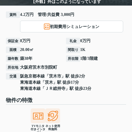
【外観】外はこのようになっています
4.2万円 管理/共益費 3,000円
賃料
初期費用シミュレーション
8万円
0万円
保証金
礼金
20.00㎡
1K
面積
間取り
築38年
1階/3階建
築年数
所在階
大阪府
茨木市
別院町
所在地
阪急京都本線
「
茨木市
」駅 徒歩2分
交通
東海道本線
「
茨木
」駅 徒歩17分
東海道本線
「
ＪＲ総持寺
」駅 徒歩23分
物件の特徴
TVモニタ
ネット使用
付きインタ
料無料