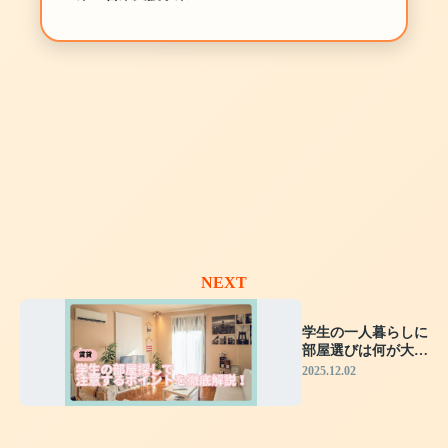
NEXT
学生の一人暮らしに
部屋選びは何が大
切？見落としがちな
2025.12.02
注意点も解説