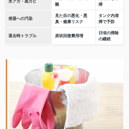
水アカ・黒カビ
難
掃
見た目の悪化・悪
タンク内清
便器への汚染
臭・健康リスク
掃で予防
日頃の掃除
退去時トラブル
原状回復費用増
の継続