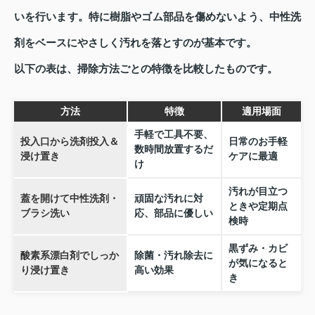
いを行います。特に樹脂やゴム部品を傷めないよう、中性洗
剤をベースにやさしく汚れを落とすのが基本です。
以下の表は、掃除方法ごとの特徴を比較したものです。
方法
特徴
適用場面
手軽で工具不要、
投入口から洗剤投入＆
日常のお手軽
数時間放置するだ
浸け置き
ケアに最適
け
汚れが目立つ
蓋を開けて中性洗剤・
頑固な汚れに対
ときや定期点
ブラシ洗い
応、部品に優しい
検時
黒ずみ・カビ
酸素系漂白剤でしっか
除菌・汚れ除去に
が気になると
り浸け置き
高い効果
き