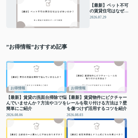
【最新】ペット不可
の賃貸住宅はなぜ多
いのか？多い理由や
2026.07.29
背景をデータで解説
”お得情報”おすすめ記事
お得情報
お得情報
【最新】賃貸の洗面台掃除で悩
【最新】賃貸物件にピクチャー
んでいませんか？方法やコツを
レールを取り付ける方法は？壁
簡単にご紹介
を傷つけず活用するコツを紹介
2026.08.06
2026.08.03