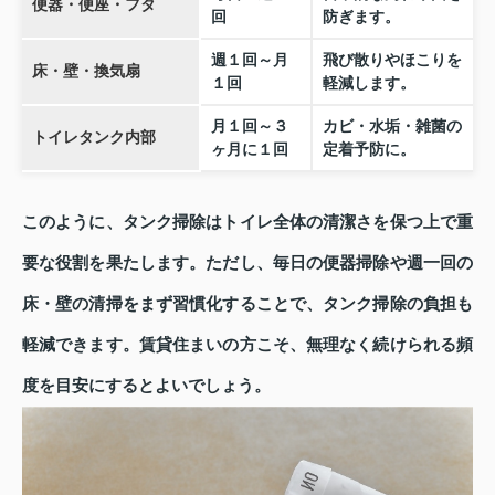
便器・便座・フタ
回
防ぎます。
週１回～月
飛び散りやほこりを
床・壁・換気扇
１回
軽減します。
月１回～３
カビ・水垢・雑菌の
トイレタンク内部
ヶ月に１回
定着予防に。
このように、タンク掃除はトイレ全体の清潔さを保つ上で重
要な役割を果たします。ただし、毎日の便器掃除や週一回の
床・壁の清掃をまず習慣化することで、タンク掃除の負担も
軽減できます。賃貸住まいの方こそ、無理なく続けられる頻
度を目安にするとよいでしょう。