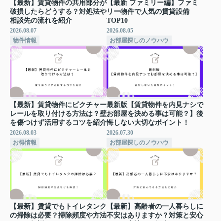
【最新】賃貸物件の共用部分が
【最新 ファミリー編】ファミ
破損したらどうする？対処法や
リー物件で人気の賃貸設備
相談先の流れを紹介
TOP10
2026.08.07
2026.08.05
物件情報
お部屋探しのノウハウ
【最新】賃貸物件にピクチャー
最新版【賃貸物件を内見ナシで
レールを取り付ける方法は？壁
お部屋を決める事は可能？】後
を傷つけず活用するコツを紹介
悔しない大切なポイント！
2026.08.03
2026.07.30
お得情報
お部屋探しのノウハウ
【最新】賃貸でもトイレタンク
【最新】高齢者の一人暮らしに
の掃除は必要？掃除頻度や方法
不安はありますか？対策と安心