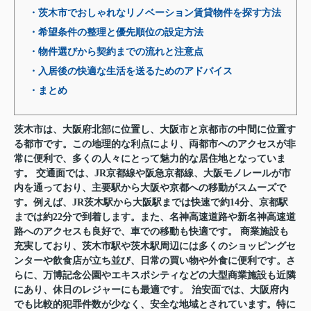
・茨木市でおしゃれなリノベーション賃貸物件を探す方法
・希望条件の整理と優先順位の設定方法
・物件選びから契約までの流れと注意点
・入居後の快適な生活を送るためのアドバイス
・まとめ
茨木市は、大阪府北部に位置し、大阪市と京都市の中間に位置す
る都市です。この地理的な利点により、両都市へのアクセスが非
常に便利で、多くの人々にとって魅力的な居住地となっていま
す。 交通面では、JR京都線や阪急京都線、大阪モノレールが市
内を通っており、主要駅から大阪や京都への移動がスムーズで
す。例えば、JR茨木駅から大阪駅までは快速で約14分、京都駅
までは約22分で到着します。また、名神高速道路や新名神高速道
路へのアクセスも良好で、車での移動も快適です。 商業施設も
充実しており、茨木市駅や茨木駅周辺には多くのショッピングセ
ンターや飲食店が立ち並び、日常の買い物や外食に便利です。さ
らに、万博記念公園やエキスポシティなどの大型商業施設も近隣
にあり、休日のレジャーにも最適です。 治安面では、大阪府内
でも比較的犯罪件数が少なく、安全な地域とされています。特に