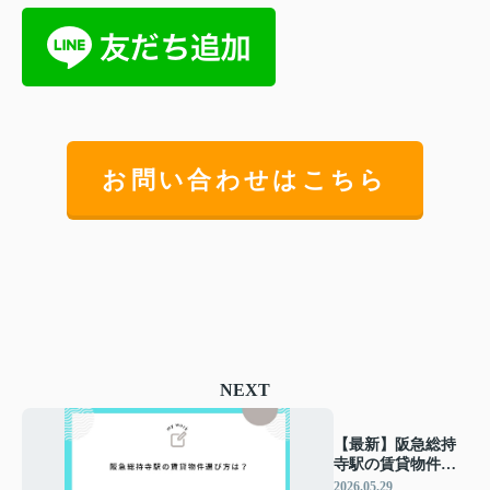
お問い合わせはこちら
NEXT
【最新】阪急総持
寺駅の賃貸物件選
び方は？おすすめ
2026.05.29