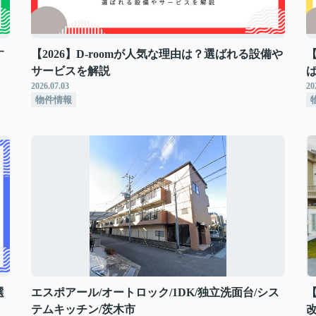
す
【2026】D-roomが人気な理由は？選ばれる設備や
サービスを解説
2026.07.03
20
物件情報
選
エスポアール/オートロック/1DK/独立洗面台/シス
テムキッチン/茨木市