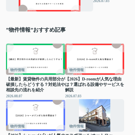
ばれる設備やサー
2026.07.03
ビスを解説
”物件情報”おすすめ記事
物件情報
物件情報
【最新】賃貸物件の共用部分が
【2026】D-roomが人気な理由
破損したらどうする？対処法や
は？選ばれる設備やサービスを
相談先の流れを紹介
解説
2026.08.07
2026.07.03
物件情報
物件情報