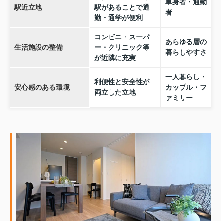
単身者・通勤
駅近立地
駅があることで通
者
勤・通学が便利
コンビニ・スーパ
あらゆる層の
生活施設の整備
ー・クリニック等
暮らしやすさ
が近隣に充実
一人暮らし・
利便性と安全性が
安心感のある環境
カップル・フ
両立した立地
ァミリー