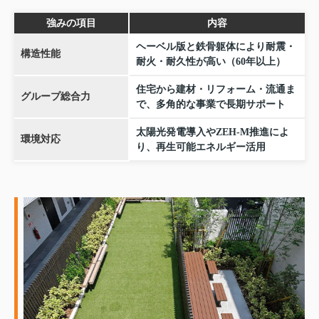
強みの項目
内容
ヘーベル版と鉄骨躯体により耐震・
構造性能
耐火・耐久性が高い（60年以上）
住宅から建材・リフォーム・流通ま
グループ総合力
で、多角的な事業で長期サポート
太陽光発電導入やZEH-M推進によ
環境対応
り、再生可能エネルギー活用