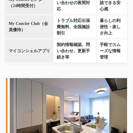
い合わせの夜間対
談できる安
（24時間受付）
応
心感
トラブル対応出張
暮らしの利
My Concier Club（会
費無料、全国施設
便性・楽し
員優待）
割引
さ向上
契約情報確認、問
手軽でスム
マイコンシェルアプリ
い合わせ、更新手
ーズな情報
続き等
管理