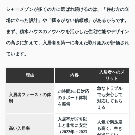
シャーメゾンが多くの方に選ばれ続けるのは、「住む方の立
場に立った設計」や「揺るがない信頼感」があるからです。
まず、積水ハウスのノウハウを活かした住宅性能やデザイン
の高さに加えて、入居者を第一に考えた取り組みが評価され
ています。
入居者へのメ
理由
内容
リット
急なトラブル
24時間365日対応
入居者ファーストの体
でも安心して
のサポート体制
制
対応してもら
を整備
える
入居率が97％以
人気で満足度
上と非常に安定
高い入居率
も高く、空き
（2022年～2023
が出にくい