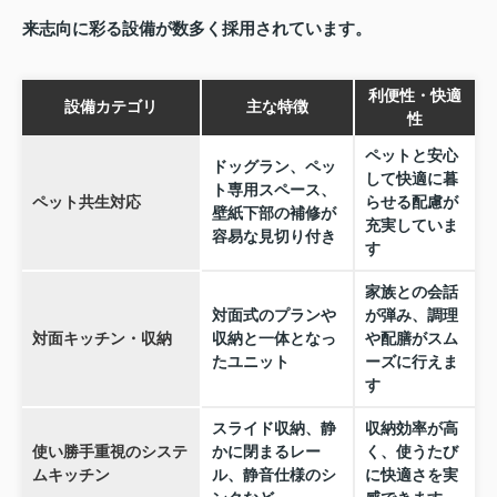
来志向に彩る設備が数多く採用されています。
利便性・快適
設備カテゴリ
主な特徴
性
ペットと安心
ドッグラン、ペッ
して快適に暮
ト専用スペース、
ペット共生対応
らせる配慮が
壁紙下部の補修が
充実していま
容易な見切り付き
す
家族との会話
対面式のプランや
が弾み、調理
対面キッチン・収納
収納と一体となっ
や配膳がスム
たユニット
ーズに行えま
す
スライド収納、静
収納効率が高
使い勝手重視のシステ
かに閉まるレー
く、使うたび
ムキッチン
ル、静音仕様のシ
に快適さを実