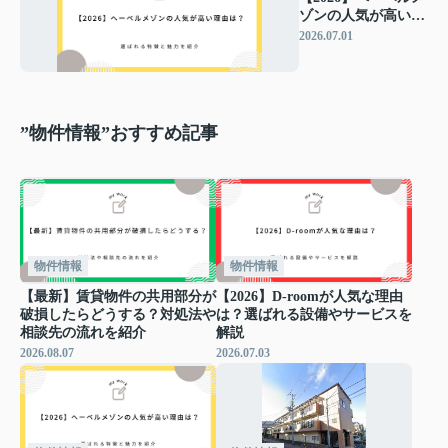
ゾンの人気が高い理
由は？選ばれる特徴
2026.07.01
と魅力を紹介
”物件情報”おすすめ記事
物件情報
物件情報
【最新】賃貸物件の共用部分が
【2026】D-roomが人気な理由
破損したらどうする？対処法や
は？選ばれる設備やサービスを
相談先の流れを紹介
解説
2026.08.07
2026.07.03