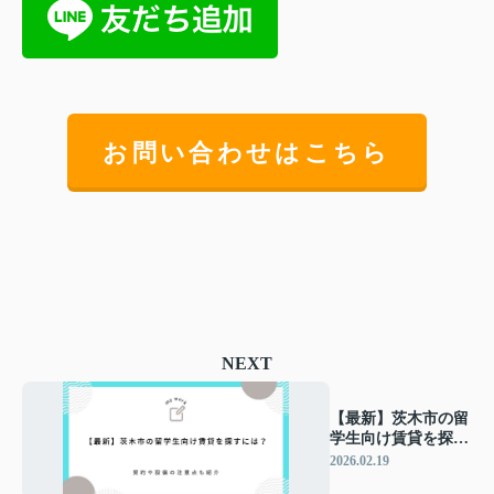
お問い合わせはこちら
NEXT
【最新】茨木市の留
学生向け賃貸を探す
には？契約や設備の
2026.02.19
注意点も紹介