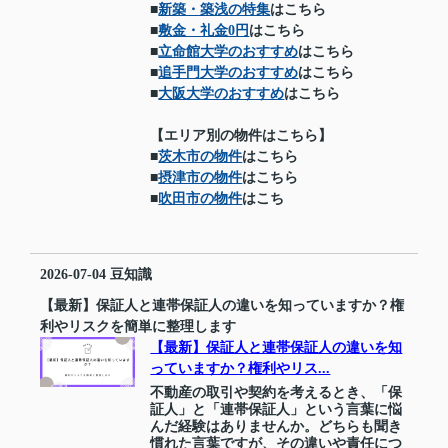
■
新築・築浅の特集
はこちら
■
敷金・礼金0円
はこちら
■
立命館大学のおすすめ
はこちら
■
追手門大学のおすすめ
はこちら
■
大阪大学のおすすめ
はこちら
【エリア別の物件はこちら】
■
茨木市の物件
はこちら
■
摂津市の物件
はこちら
■
吹田市の物件
はこち
2026-07-04
豆知識
【最新】保証人と連帯保証人の違いを知っていますか？権
利やリスクを簡単に整理します
【最新】保証人と連帯保証人の違いを知
っていますか？権利やリス...
不動産の取引や契約を考えるとき、「保
証人」と「連帯保証人」という言葉に悩
んだ経験はありませんか。どちらも聞き
慣れた言葉ですが、その違いや責任につ