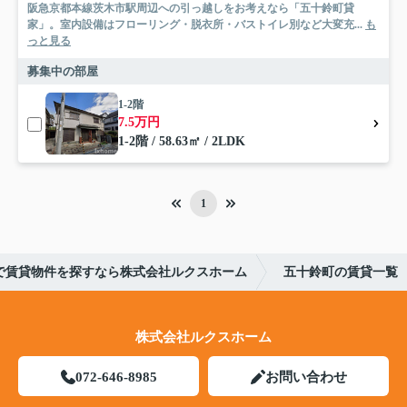
阪急京都本線茨木市駅周辺への引っ越しをお考えなら「五十鈴町貸
家」。室内設備はフローリング・脱衣所・バストイレ別など大変充...
も
っと見る
募集中の部屋
1-2階
7.5万円
1-2階 / 58.63㎡ / 2LDK
1
で賃貸物件を探すなら株式会社ルクスホーム
五十鈴町の賃貸一覧
株式会社ルクスホーム
072-646-8985
お問い合わせ