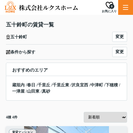
0
お気に入り
五十鈴町の賃貸一覧
変更
五十鈴町
変更
条件から探す
おすすめのエリア
蔵垣内
/
春日
/
千里丘
/
千里丘東
/
沢良宜西
/
中津町
/
下穂積
/
一津屋
/
山田東
/
真砂
4
棟
4
件
賃貸マンション