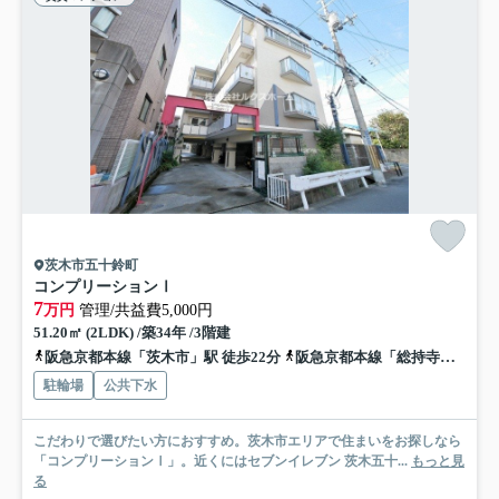
茨木市五十鈴町
コンプリーションⅠ
7
万円
管理/共益費5,000円
51.20㎡ (2LDK) /築34年 /3階建
阪急京都本線「茨木市」駅 徒歩22分
阪急京都本線「総持寺」駅 徒歩26分
駐輪場
公共下水
こだわりで選びたい方におすすめ。茨木市エリアで住まいをお探しなら
「コンプリーションⅠ」。近くにはセブンイレブン 茨木五十...
もっと見
る