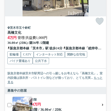
茨木市五十鈴町
高橋文化
4
万円
管理/共益費1,000円
36.00㎡ (2DK) /築56年 /2階建
阪急京都本線「茨木市」駅 徒歩24分
阪急京都本線「総持寺」駅 徒歩26分
駐輪場
CATV
インターネット対応
閑静な住宅地
バイク置場あり
公共下水
阪急京都本線茨木市駅周辺への引っ越しをお考えなら「高橋文化」。室
内設備は脱衣所・バストイレ別などが揃っており、とても充実...
もっと
見る
募集中の部屋
1階
4万円
1階 / 36.00㎡ / 2DK