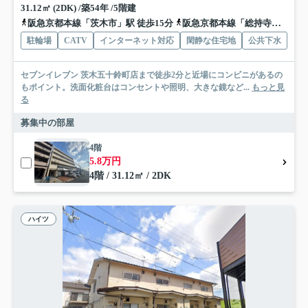
31.12㎡ (2DK) /築54年 /5階建
阪急京都本線「茨木市」駅 徒歩15分
阪急京都本線「総持寺」駅 徒歩21分
駐輪場
CATV
インターネット対応
閑静な住宅地
公共下水
セブンイレブン 茨木五十鈴町店まで徒歩2分と近場にコンビニがあるの
もポイント。洗面化粧台はコンセントや照明、大きな鏡など...
もっと見
る
募集中の部屋
4階
5.8万円
4階 / 31.12㎡ / 2DK
ハイツ