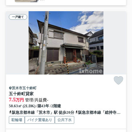
一戸建て
茨木市五十鈴町
五十鈴町貸家
7.5
万円
管理/共益費-
58.63㎡ (2LDK) /築43年 /2階建
阪急京都本線「茨木市」駅 徒歩20分
阪急京都本線「総持寺」駅 徒歩23分
駐輪場
バイク置場あり
公共下水