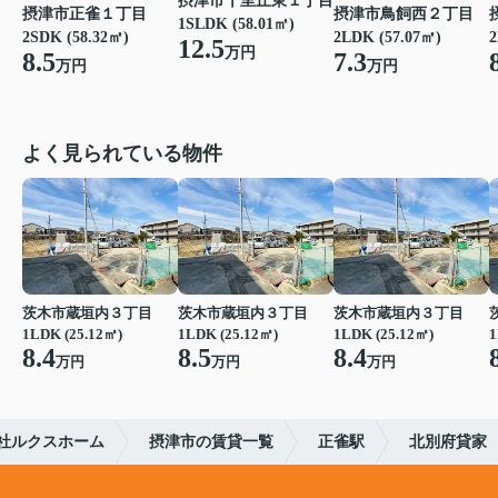
摂津市千里丘東１丁目
摂津市正雀１丁目
摂津市鳥飼西２丁目
1SLDK (58.01㎡)
2SDK (58.32㎡)
2LDK (57.07㎡)
2
12.5
万円
8.5
7.3
万円
万円
よく見られている物件
茨木市蔵垣内３丁目
茨木市蔵垣内３丁目
茨木市蔵垣内３丁目
1LDK (25.12㎡)
1LDK (25.12㎡)
1LDK (25.12㎡)
1
8.4
8.5
8.4
万円
万円
万円
社ルクスホーム
摂津市の賃貸一覧
正雀駅
北別府貸家