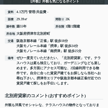
【外観】外観も気になるポイント
4.3万円 管理/共益費 -
賃料
29.39㎡
2K
面積
間取り
築55年
1階/2階建
築年数
所在階
大阪府
摂津市
北別府町
所在地
阪急京都本線
「
正雀
」駅 徒歩18分
交通
大阪モノレール本線
「
摂津
」駅 徒歩24分
大阪モノレール本線
「
南摂津
」駅 徒歩25分
ぜひ一度見ていただきたい、「北別府貸家」です。テラ
備考
スハウスは庭も独立しており、ガーデニングなども楽し
めます。多方面にアクセス可能な、2沿線利用できる物
件です。自分に合った賃貸戸建てをお探しなら当社へお
尋ね下さい。摂津市エリアや阪急京都本線正雀付近での
賃貸戸建て探しをお手伝いします。
北別府貸家のコメント(おすすめポイント)
外観も洋風でオシャレな、テラスハウスの物件となっておりま