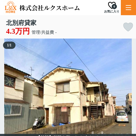
0
お気に入り
北別府貸家
4.3万円
管理/共益費 -
1
/
1