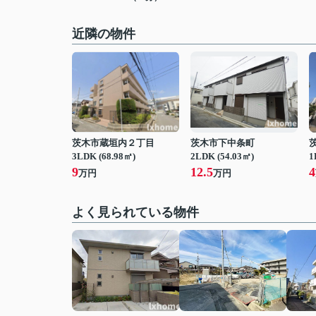
近隣の物件
茨木市蔵垣内２丁目
茨木市下中条町
3LDK (68.98㎡)
2LDK (54.03㎡)
1
9
12.5
4
万円
万円
よく見られている物件