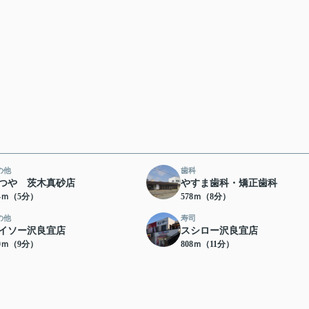
の他
歯科
つや 茨木真砂店
やすま歯科・矯正歯科
84ｍ（5分）
578ｍ（8分）
の他
寿司
イソー沢良宜店
スシロー沢良宜店
10ｍ（9分）
808ｍ（11分）