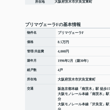
所在地
大阪府
茨木市
沢良宜東町
プリマヴェーラFの基本情報
物件名
プリマヴェーラF
価格
8.5万円
管理/共益費
4,000円
築年月
1996年2月（築30年）
総戸数
4戸
所在地
大阪府
茨木市
沢良宜東町
交通
阪急京都本線
「
南茨木
」駅 徒歩1
大阪モノレール本線
「
南茨木
」駅
分
大阪モノレール本線
「
沢良宜
」駅
分