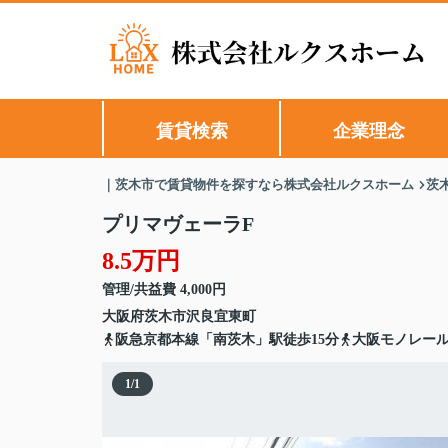
賃貸検索
企業理念
｜茨木市で賃貸物件を探すなら株式会社ルクスホーム
茨
プリマヴェーラF
8.5万円
管理/共益費 4,000円
大阪府
茨木市
沢良宜東町
阪急京都本線「南茨木」駅徒歩15分
大阪モノレール
1
/
1