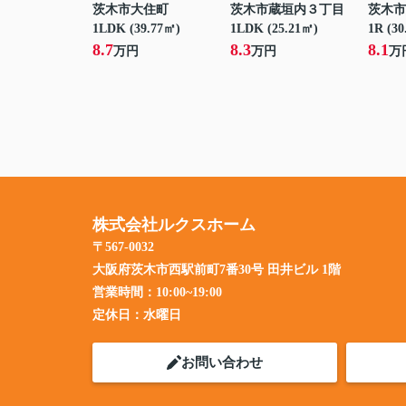
茨木市大住町
茨木市蔵垣内３丁目
茨木市
1LDK (39.77㎡)
1LDK (25.21㎡)
1R (30
8.7
8.3
8.1
万円
万円
万
株式会社ルクスホーム
〒567-0032
大阪府茨木市西駅前町7番30号 田井ビル 1階
営業時間：
10:00~19:00
定休日：
水曜日
お問い合わせ