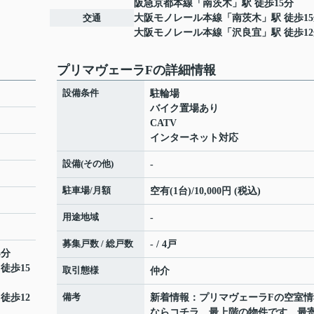
阪急京都本線
「
南茨木
」駅 徒歩15分
交通
大阪モノレール本線
「
南茨木
」駅 徒歩1
大阪モノレール本線
「
沢良宜
」駅 徒歩1
プリマヴェーラFの詳細情報
設備条件
駐輪場
バイク置場あり
CATV
インターネット対応
設備(その他)
-
駐車場/月額
空有(1台)/10,000円 (税込)
用途地域
-
募集戸数 / 総戸数
- / 4戸
5分
 徒歩15
取引態様
仲介
備考
 徒歩12
新着情報：プリマヴェーラFの空室情
ならコチラ。最上階の物件です。最