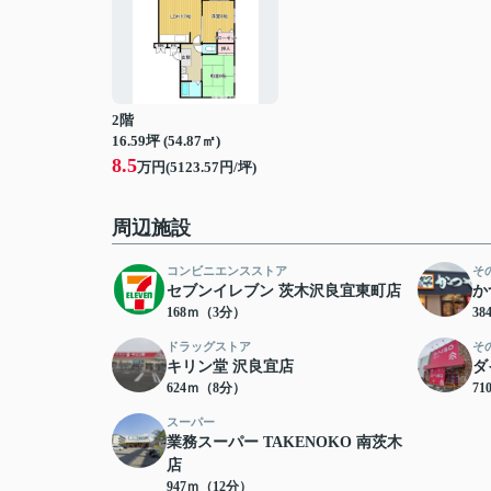
2階
16.59坪 (54.87㎡)
8.5
万円(5123.57円/坪)
周辺施設
コンビニエンスストア
そ
セブンイレブン 茨木沢良宜東町店
か
168ｍ（3分）
3
ドラッグストア
そ
キリン堂 沢良宜店
ダ
624ｍ（8分）
7
スーパー
業務スーパー TAKENOKO 南茨木
店
947ｍ（12分）