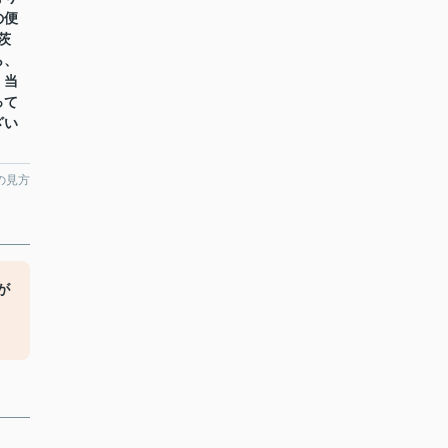
の便
茨
ら、
。当
って
ざい
の見方
が