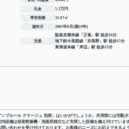
礼金
5.3万円
専有面積
31.67㎡
築年月
2007年6月(築19年)
阪急京都本線
「
正雀
」駅 徒歩16分
交通
地下鉄今里筋線
「
井高野
」駅 徒歩17分
東海道本線
「
岸辺
」駅 徒歩25分
ンプルール クラージュ 別府」はいかがでしょうか。共用部には宅配ボ
室内設備は浴室乾燥機・洗面所独立など充実した設備を備え付けていま
お問い合わせを受け付けております。お客様のニーズにお応えできるよ