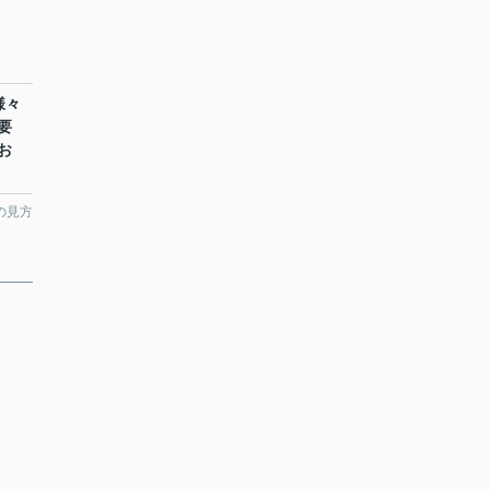
様々
要
お
の見方