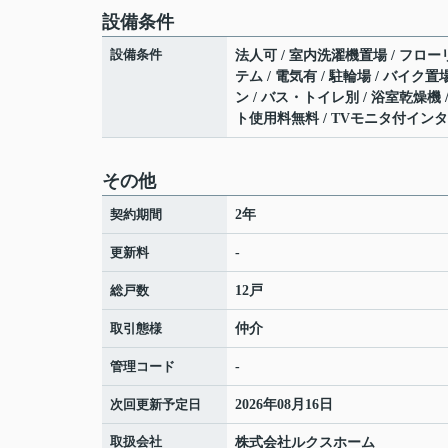
設備条件
設備条件
法人可 / 室内洗濯機置場 / フローリ
テム / 電気有 / 駐輪場 / バイ
ン / バス・トイレ別 / 浴室乾燥機 
ト使用料無料 / TVモニタ付インタ
その他
契約期間
2年
更新料
-
総戸数
12戸
取引態様
仲介
管理コード
-
次回更新予定日
2026年08月16日
取扱会社
株式会社ルクスホーム