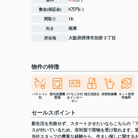
敷金(保証金)
0万円(-)
間取り
1K
向き
南東
所在地
大阪府
摂津市
別府
３丁目
物件の特徴
バストイレ
室内洗濯機
TVモニタ付
独立洗面台
浴室乾燥機
ネット使用
別
置場
きインター
料無料
ホン
セールスポイント
新生活を失敗せず、スタートさせたいならこちらの「ア
スが付いているため、非対面で荷物を受け取れます。
当社スタッフの豊富な経験から、住まい探しに関する