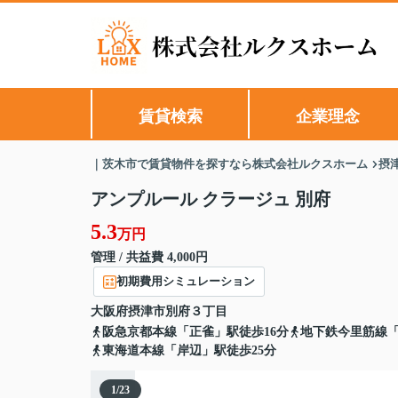
賃貸検索
企業理念
｜茨木市で賃貸物件を探すなら株式会社ルクスホーム
摂
アンプルール クラージュ 別府
5.3
万円
管理 / 共益費 4,000円
初期費用シミュレーション
大阪府
摂津市
別府
３丁目
阪急京都本線「正雀」駅徒歩16分
地下鉄今里筋線「
東海道本線「岸辺」駅徒歩25分
1
/
23