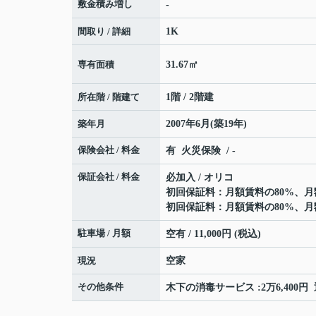
敷金積み増し
-
間取り / 詳細
1K
専有面積
31.67㎡
所在階 / 階建て
1階 / 2階建
築年月
2007年6月(築19年)
保険会社 / 料金
有 火災保険 / -
保証会社 / 料金
必加入 / オリコ
初回保証料：月額賃料の80%、月額
初回保証料：月額賃料の80%、月額
駐車場 / 月額
空有 / 11,000円 (税込)
現況
空家
その他条件
木下の消毒サービス :2万6,400円 