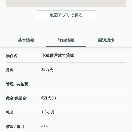
地図アプリで見る
基本情報
詳細情報
周辺環境
下穂積戸建て貸家
物件名
20万円
賃料
-
管理 / 共益費
0万円(-)
敷金(保証金)
1.5ヶ月
礼金
- / -
償却 / 敷引