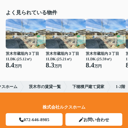
よく見られている物件
茨木市蔵垣内３丁目
茨木市蔵垣内３丁目
茨木市蔵垣内３丁目
1LDK (25.12㎡)
1LDK (25.21㎡)
1LDK (25.59㎡)
1
8.4
8.3
8.4
万円
万円
万円
クスホーム
茨木市の賃貸一覧
下穂積戸建て貸家
1-2階
株式会社ルクスホーム
072-646-8985
お問い合わせ