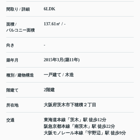
6LDK
間取り / 詳細
137.61㎡ / -
面積 /
バルコニー面積
-
向き
2015年3月(築11年)
築年月
一戸建て / 木造
種別 / 建物構造
2階建
階建て
大阪府
茨木市
下穂積
２丁目
所在地
東海道本線
「
茨木
」駅 徒歩12分
交通
阪急京都本線
「
南茨木
」駅 徒歩22分
大阪モノレール本線
「
宇野辺
」駅 徒歩9分