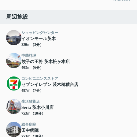
周辺施設
ショッピングセンター
イオンモール茨木
220ｍ（3分）
中華料理
餃子の王将 茨木松ヶ本店
403ｍ（6分）
コンビニエンスストア
セブンイレブン 茨木穂積台店
487ｍ（7分）
生活雑貨店
Seria 茨木小川店
753ｍ（10分）
総合病院
田中病院
753ｍ（10分）