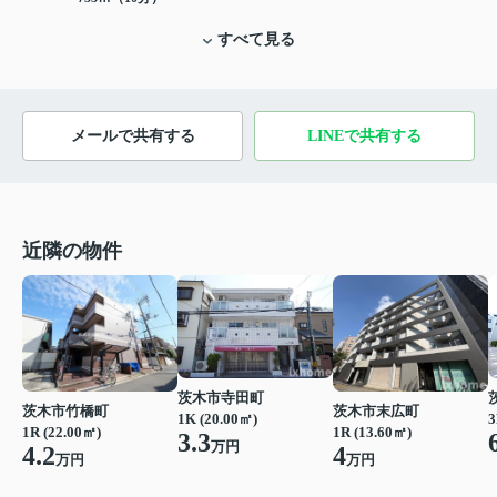
すべて見る
メールで共有する
LINEで共有する
近隣の物件
茨木市寺田町
茨木市竹橋町
茨木市末広町
1K (20.00㎡)
3
1R (22.00㎡)
1R (13.60㎡)
3.3
万円
4.2
4
万円
万円