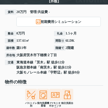
【外観】
20万円 管理/共益費 -
賃料
初期費用シミュレーション
0万円
1.5ヶ月
敷金
礼金
137.61㎡
6LDK
面積
間取り
築11年
2階建
築年数
階建て
大阪府
茨木市
下穂積
２丁目
所在地
東海道本線
「
茨木
」駅 徒歩12分
交通
阪急京都本線
「
南茨木
」駅 徒歩22分
大阪モノレール本線
「
宇野辺
」駅 徒歩9分
物件の特徴
バストイレ
室内洗濯機
TVモニタ
独立洗面台
別
置場
付きインタ