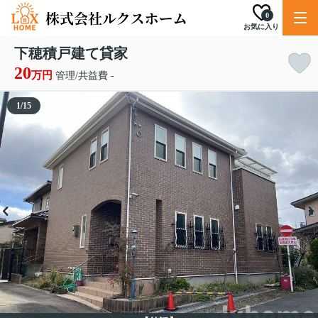
0
お気に入り
下穂積戸建て貸家
20
万円
管理/共益費 -
1
/
15