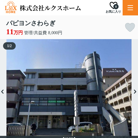
0
お気に入り
パピヨンさわらぎ
11
万円
管理/共益費 8,000円
1
/
2