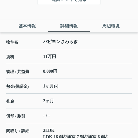
基本情報
詳細情報
周辺環境
パピヨンさわらぎ
物件名
11万円
賃料
8,000円
管理 / 共益費
1ヶ月(-)
敷金(保証金)
2ヶ月
礼金
- / -
償却 / 敷引
2LDK
間取り / 詳細
LDK 16.0帖
/
洋室 7.5帖
/
洋室 6.0帖