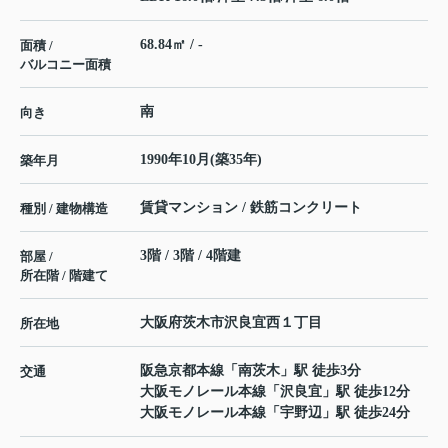
68.84㎡ / -
面積 /
バルコニー面積
南
向き
1990年10月(築35年)
築年月
賃貸マンション / 鉄筋コンクリート
種別 / 建物構造
3階 / 3階 / 4階建
部屋 /
所在階 / 階建て
大阪府
茨木市
沢良宜西
１丁目
所在地
阪急京都本線
「
南茨木
」駅 徒歩3分
交通
大阪モノレール本線
「
沢良宜
」駅 徒歩12分
大阪モノレール本線
「
宇野辺
」駅 徒歩24分