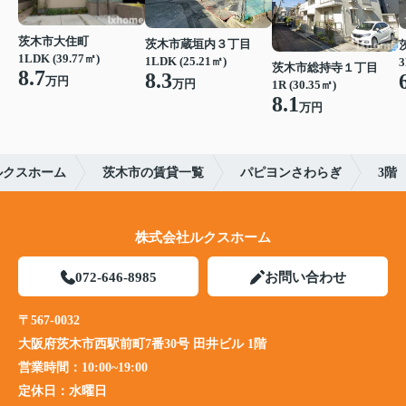
茨木市大住町
茨木市蔵垣内３丁目
1LDK (39.77㎡)
1LDK (25.21㎡)
3
茨木市総持寺１丁目
8.7
8.3
万円
万円
1R (30.35㎡)
8.1
万円
ルクスホーム
茨木市の賃貸一覧
パピヨンさわらぎ
3階
株式会社ルクスホーム
072-646-8985
お問い合わせ
〒567-0032
大阪府茨木市西駅前町7番30号 田井ビル 1階
営業時間：
10:00~19:00
定休日：
水曜日