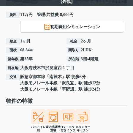
【外観】
11万円 管理/共益費 8,000円
賃料
初期費用シミュレーション
1ヶ月
2ヶ月
敷金
礼金
68.84㎡
2LDK
面積
間取り
築35年
3階/4階建
築年数
所在階
大阪府
茨木市
沢良宜西
１丁目
所在地
阪急京都本線
「
南茨木
」駅 徒歩3分
交通
大阪モノレール本線
「
沢良宜
」駅 徒歩12分
大阪モノレール本線
「
宇野辺
」駅 徒歩24分
物件の特徴
バストイレ
室内洗濯機
TVモニタ
カウンター
別
置場
付きインタ
キッチン