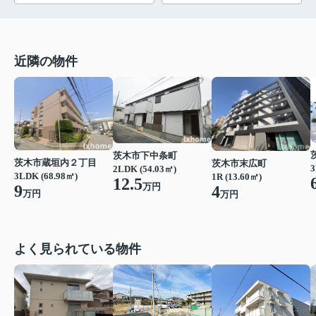
近隣の物件
茨木市下中条町
茨木市蔵垣内２丁目
茨木市末広町
3
2LDK (54.03㎡)
3LDK (68.98㎡)
1R (13.60㎡)
12.5
万円
9
4
万円
万円
よく見られている物件