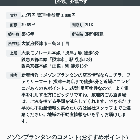
【外観】外観です
5.2万円 管理/共益費 3,000円
賃料
39.69㎡
2DK
面積
間取り
築45年
3階/4階建
築年数
所在階
大阪府
摂津市
三島
３丁目
所在地
大阪モノレール本線
「
摂津
」駅 徒歩6分
交通
阪急京都本線
「
摂津市
」駅 徒歩12分
阪急京都本線
「
正雀
」駅 徒歩18分
新着情報：メゾンプランタンの空室情報ならコチラ。フ
備考
ァミリーマート 摂津三島店まで徒歩6分と近場にコンビ
ニがあるのもポイント。2駅利用可物件なので、よく電
車を利用する方にピッタリですね。敷地内ごみ置き場
は、ごみを捨てる手間を減らしてくれます。できるだけ
早めに不動産情報を集めたい方は当社スタッフまでご連
絡ください。地域の不動産情報をいち早くお届けしま
す。
メゾンプランタンのコメント(おすすめポイント)