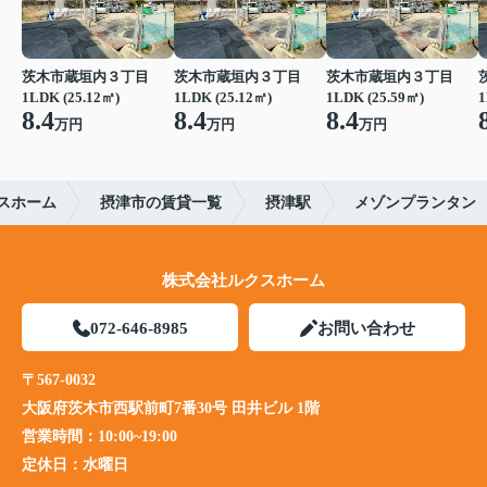
茨木市蔵垣内３丁目
茨木市蔵垣内３丁目
茨木市蔵垣内３丁目
1LDK (25.12㎡)
1LDK (25.12㎡)
1LDK (25.59㎡)
1
8.4
8.4
8.4
万円
万円
万円
スホーム
摂津市の賃貸一覧
摂津駅
メゾンプランタン
株式会社ルクスホーム
072-646-8985
お問い合わせ
〒567-0032
大阪府茨木市西駅前町7番30号 田井ビル 1階
営業時間：
10:00~19:00
定休日：
水曜日