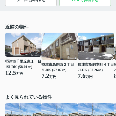
メールで共有する
LINEで共有する
近隣の物件
摂津市千里丘東１丁目
摂津市鳥飼西２丁目
摂津市鳥飼本町４丁目
1SLDK (58.01㎡)
2LDK (57.07㎡)
2LDK (57.26㎡)
2
12.5
万円
7.2
7.6
万円
万円
よく見られている物件