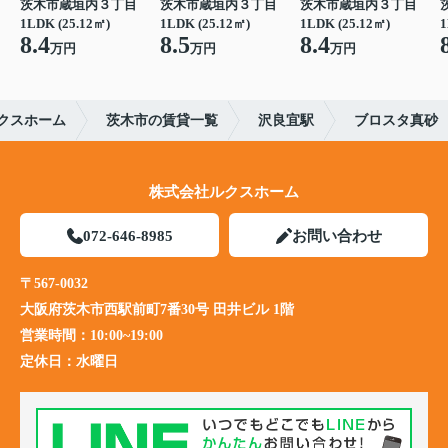
茨木市蔵垣内３丁目
茨木市蔵垣内３丁目
茨木市蔵垣内３丁目
1LDK (25.12㎡)
1LDK (25.12㎡)
1LDK (25.12㎡)
1
8.4
8.5
8.4
万円
万円
万円
クスホーム
茨木市の賃貸一覧
沢良宜駅
ブロスタ真砂
株式会社ルクスホーム
072-646-8985
お問い合わせ
〒567-0032
大阪府茨木市西駅前町7番30号 田井ビル 1階
営業時間：
10:00~19:00
定休日：
水曜日