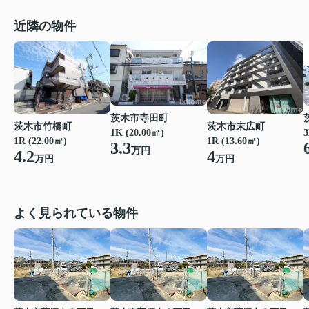
近隣の物件
茨木市寺田町
茨木市竹橋町
茨木市末広町
1K (20.00㎡)
3
1R (22.00㎡)
1R (13.60㎡)
3.3
万円
4.2
4
万円
万円
よく見られている物件