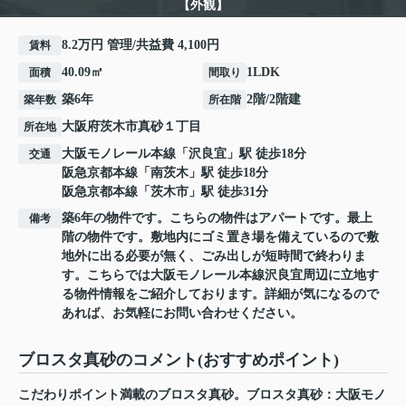
【外観】
8.2万円 管理/共益費 4,100円
賃料
40.09㎡
1LDK
面積
間取り
築6年
2階/2階建
築年数
所在階
大阪府
茨木市
真砂
１丁目
所在地
大阪モノレール本線
「
沢良宜
」駅 徒歩18分
交通
阪急京都本線
「
南茨木
」駅 徒歩18分
阪急京都本線
「
茨木市
」駅 徒歩31分
築6年の物件です。こちらの物件はアパートです。最上
備考
階の物件です。敷地内にゴミ置き場を備えているので敷
地外に出る必要が無く、ごみ出しが短時間で終わりま
す。こちらでは大阪モノレール本線沢良宜周辺に立地す
る物件情報をご紹介しております。詳細が気になるので
あれば、お気軽にお問い合わせください。
ブロスタ真砂のコメント(おすすめポイント)
こだわりポイント満載のブロスタ真砂。ブロスタ真砂：大阪モノ