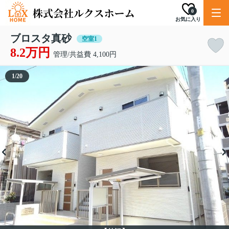
0
お気に入り
ブロスタ真砂
空室1
8.2万円
管理/共益費 4,100円
1
/
20