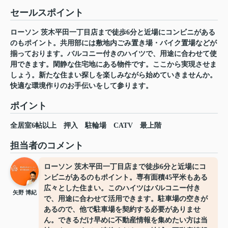
セールスポイント
ローソン 茨木平田一丁目店まで徒歩6分と近場にコンビニがある
のもポイント。共用部には敷地内ごみ置き場・バイク置場などが
揃っております。バルコニー付きのハイツで、用途に合わせて使
用できます。閑静な住宅地にある物件です。ここから実現させま
しょう。新たな住まい探しを楽しみながら始めていきませんか。
快適な環境作りのお手伝いをして参ります。
ポイント
全居室6帖以上
押入
駐輪場
CATV
最上階
担当者のコメント
ローソン 茨木平田一丁目店まで徒歩6分と近場にコ
ンビニがあるのもポイント。専有面積45平米もある
広々とした住まい。このハイツはバルコニー付き
矢野 博紀
で、用途に合わせて活用できます。駐車場の空きが
あるので、他で駐車場を契約する必要がありませ
ん。できるだけ早めに不動産情報を集めたい方は当