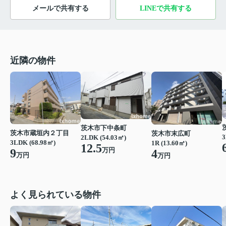
メールで共有する
LINEで共有する
近隣の物件
茨木市下中条町
茨木市蔵垣内２丁目
茨木市末広町
3
2LDK (54.03㎡)
3LDK (68.98㎡)
1R (13.60㎡)
12.5
万円
9
4
万円
万円
よく見られている物件