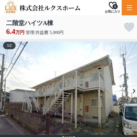
0
お気に入り
二階堂ハイツA棟
6.4
万円
管理/共益費 5,000円
1
/
2