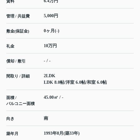
6.4万円
賃料
5,000円
管理 / 共益費
0ヶ月(-)
敷金(保証金)
10万円
礼金
- / -
償却 / 敷引
2LDK
間取り / 詳細
LDK 8.0帖
/
洋室 6.0帖
/
和室 6.0帖
45.00㎡ / -
面積 /
バルコニー面積
南
向き
1993年8月(築33年)
築年月