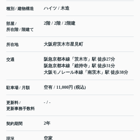
ハイツ / 木造
種別 / 建物構造
2階 / 2階 / 2階建
部屋 /
所在階 / 階建て
大阪府
茨木市
星見町
所在地
阪急京都本線
「
茨木市
」駅 徒歩27分
交通
阪急京都本線
「
総持寺
」駅 徒歩31分
大阪モノレール本線
「
南茨木
」駅 徒歩38分
空有 / 11,000円 (税込)
駐車場 / 月額
- / -
更新料 /
更新事務手数料
2年
契約期間
空家
現況