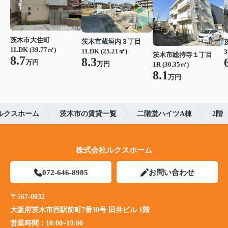
茨木市大住町
茨木市蔵垣内３丁目
1LDK (39.77㎡)
1LDK (25.21㎡)
3
茨木市総持寺１丁目
8.7
8.3
万円
万円
1R (30.35㎡)
8.1
万円
ルクスホーム
茨木市の賃貸一覧
二階堂ハイツA棟
2階
株式会社ルクスホーム
072-646-8985
お問い合わせ
〒567-0032
大阪府茨木市西駅前町7番30号 田井ビル 1階
営業時間：
10:00~19:00