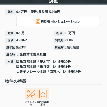
【外観】
6.4万円 管理/共益費 5,000円
賃料
初期費用シミュレーション
0ヶ月
10万円
敷金
礼金
45.00㎡
2LDK
面積
間取り
築33年
2階/2階建
築年数
所在階
大阪府
茨木市
星見町
所在地
阪急京都本線
「
茨木市
」駅 徒歩27分
交通
阪急京都本線
「
総持寺
」駅 徒歩31分
大阪モノレール本線
「
南茨木
」駅 徒歩38分
物件の特徴
バストイレ
室内洗濯機
別
置場