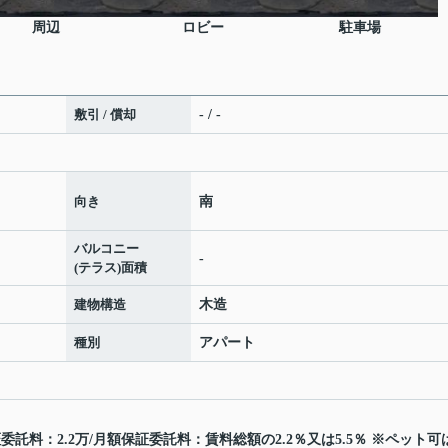
周辺
ロビー
駐車場
敷引 / 償却
- / -
向き
南
バルコニー
-
(テラス)面積
建物構造
木造
種別
アパート
託料：2.2万/月額保証委託料：賃料総額の2.2％又は5.5％ ※ペット可