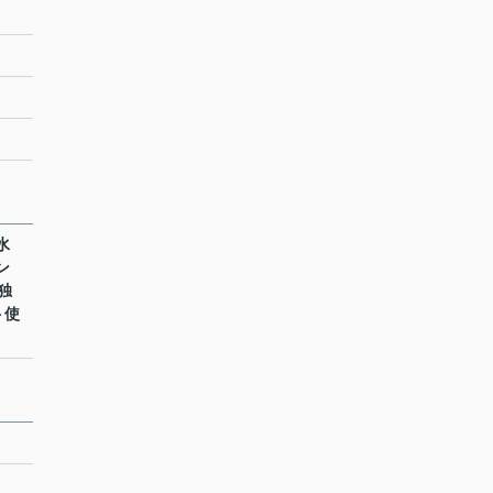
水
ン
 独
ト使