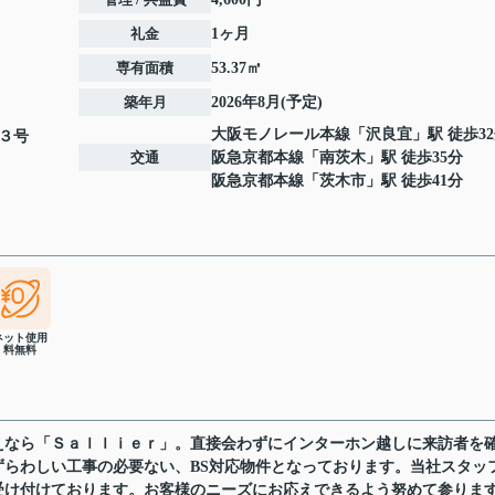
礼金
1ヶ月
専有面積
53.37㎡
築年月
2026年8月(予定)
大阪モノレール本線
「
沢良宜
」駅 徒歩3
３号
交通
阪急京都本線
「
南茨木
」駅 徒歩35分
阪急京都本線
「
茨木市
」駅 徒歩41分
ネット使用
料無料
えなら「Ｓａｌｌｉｅｒ」。直接会わずにインターホン越しに来訪者を
らわしい工事の必要ない、BS対応物件となっております。当社スタッ
受け付けております。お客様のニーズにお応えできるよう努めて参りま