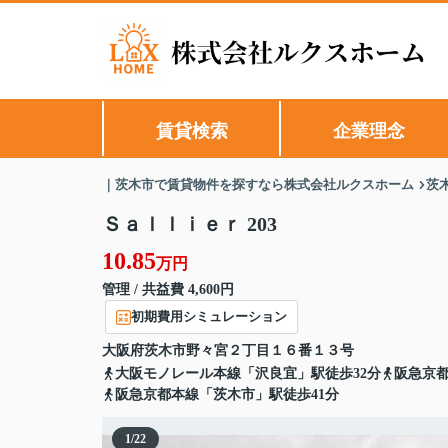
賃貸検索
企業理念
｜茨木市で賃貸物件を探すなら株式会社ルクスホーム
茨
Ｓａｌｌｉｅｒ 203
10.85
万円
管理 / 共益費 4,600円
初期費用シミュレーション
大阪府
茨木市
野々宮
２丁目１６番１３号
大阪モノレール本線「沢良宜」駅徒歩32分
阪急京都
阪急京都本線「茨木市」駅徒歩41分
1
/
22