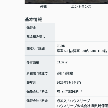
外観
エントランス
基本情報
保証金
-
敷金積み増し
-
2LDK
間取り / 詳細
洋室 6.1帖
/
洋室 5.0帖
/
LDK 11.8帖
専有面積
53.37㎡
所在階 / 階建て
2階 / 2階建
築年月
2026年8月(予定)
保険会社 / 料金
有 住宅保険料 / -
保証会社 / 料金
必加入 / ハウスリーブ
ハウスリーブ株式会社 契約時保証委