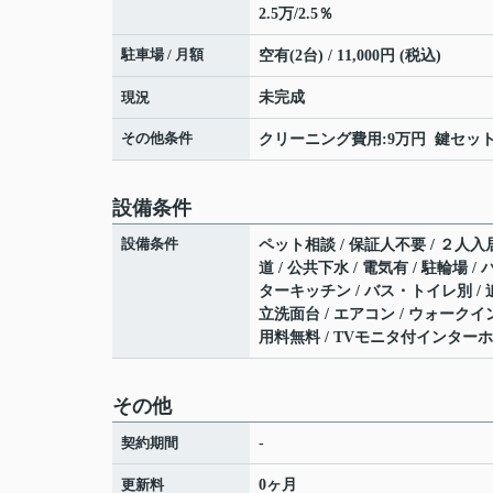
2.5万/2.5％
駐車場 / 月額
空有(2台) / 11,000円 (税込)
現況
未完成
その他条件
クリーニング費用:9万円 鍵セット費
設備条件
設備条件
ペット相談 / 保証人不要 / ２人入居
道 / 公共下水 / 電気有 / 駐輪場
ターキッチン / バス・トイレ別 / 
立洗面台 / エアコン / ウォークイン
用料無料 / TVモニタ付インターホ
その他
契約期間
-
更新料
0ヶ月