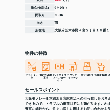
敷金(保証金)
0ヶ月(-)
間取り
2LDK
向き
南
所在地
大阪府
茨木市
野々宮
２丁目１６番１
物件の特徴
バストイレ
室内洗濯機
TVモニタ付
カウンター
独立洗面台
浴室乾燥機
別
置場
きインター
キッチン
ホン
セールスポイント
大阪モノレール本線沢良宜駅周辺への引っ越しをお考
できるので、トラブルの事前回避にも繋がります。わず
豊富な経験から、住まい探しに関するお問い合わせを