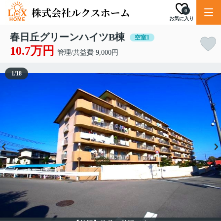
0
お気に入り
春日丘グリーンハイツB棟
空室1
10.7万円
管理/共益費 9,000円
1
/
18