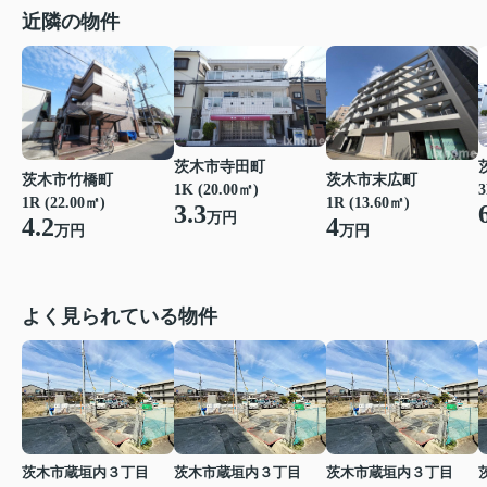
近隣の物件
茨木市寺田町
茨木市竹橋町
茨木市末広町
1K (20.00㎡)
3
1R (22.00㎡)
1R (13.60㎡)
3.3
万円
4.2
4
万円
万円
よく見られている物件
茨木市蔵垣内３丁目
茨木市蔵垣内３丁目
茨木市蔵垣内３丁目