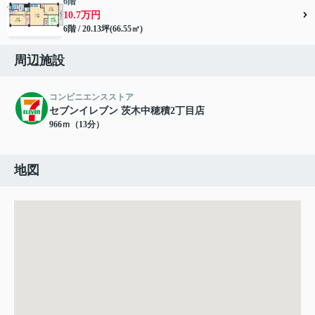
6階
10.7万円
6階 / 20.13坪(66.55㎡)
周辺施設
コンビニエンスストア
セブンイレブン 茨木中穂積2丁目店
966ｍ（13分）
地図