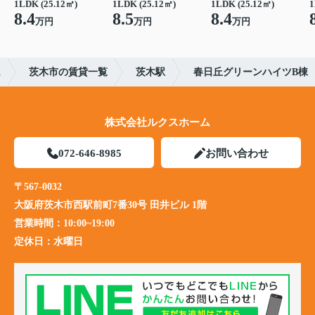
1LDK (25.12㎡)
1LDK (25.12㎡)
1LDK (25.12㎡)
1
8.4
8.5
8.4
万円
万円
万円
ム
茨木市の賃貸一覧
茨木駅
春日丘グリーンハイツB棟
株式会社ルクスホーム
072-646-8985
お問い合わせ
〒567-0032
大阪府茨木市西駅前町7番30号 田井ビル 1階
営業時間：
10:00~19:00
定休日：
水曜日