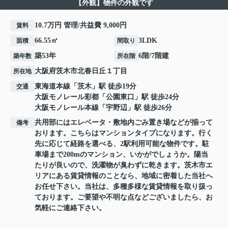
【外観】物件の外観です
10.7万円 管理/共益費 9,000円
賃料
66.55㎡
3LDK
面積
間取り
築53年
6階/7階建
築年数
所在階
大阪府
茨木市
北春日丘
１丁目
所在地
東海道本線
「
茨木
」駅 徒歩19分
交通
大阪モノレール彩都
「
公園東口
」駅 徒歩24分
大阪モノレール本線
「
宇野辺
」駅 徒歩26分
共用部にはエレベータ・敷地内ごみ置き場などが揃って
備考
おります。こちらはマンションタイプになります。行く
先に応じて経路を選べる、2駅利用可能な物件です。駐
車場まで200mのマンション、いかがでしょうか。陽当
たりが良いので、洗濯物が臭わずに乾きます。茨木市エ
リアにある賃貸情報のことなら、地域に密着した当社へ
お任せ下さい。当社は、多種多様な賃貸情報を取り扱っ
ております。ご要望や不明な点などございましたら、お
気軽にご連絡下さい。